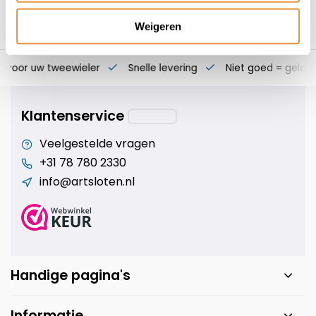
Weigeren
s voor uw tweewieler
Snelle levering
Niet goed = geld t
Klantenservice
Veelgestelde vragen
+31 78 780 2330
info@artsloten.nl
Handige pagina's
Informatie