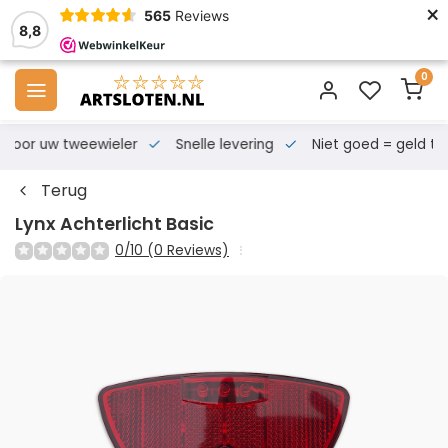
×
565
Reviews
8,8
0
s voor uw tweewieler
Snelle levering
Niet goed = geld te
Terug
Lynx Achterlicht Basic
0/10 (0 Reviews)