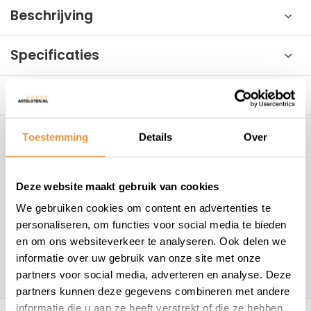
Beschrijving
Specificaties
Reviews
0/10
Toestemming
Details
Over
Hoe kunnen wij je helpen?
+31 78 780 2330
Deze website maakt gebruik van cookies
We gebruiken cookies om content en advertenties te
info@artsloten.nl
personaliseren, om functies voor social media te bieden
en om ons websiteverkeer te analyseren. Ook delen we
informatie over uw gebruik van onze site met onze
157
klanten geven een
4.7
/
5
op
partners voor social media, adverteren en analyse. Deze
partners kunnen deze gegevens combineren met andere
Recent bekeken
informatie die u aan ze heeft verstrekt of die ze hebben