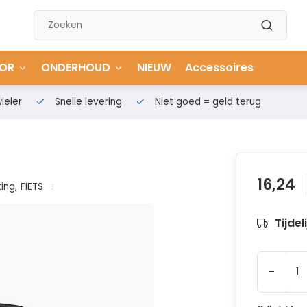
OR
ONDERHOUD
NIEUW
Accessoires
ieler
Snelle levering
Niet goed = geld terug
16,24
ting
,
FIETS
Tijdel
-