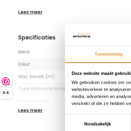
Lees meer
Specificaties
Merk:
LYNX
Toestemming
Kleur:
Rood
Deze website maakt gebruik
Max. bereik (m):
500
We gebruiken cookies om cont
Type fietsverlichting:
Achterlich
websiteverkeer te analyseren
8,8
media, adverteren en analys
Voeding type:
Accu
verstrekt of die ze hebben v
Lees meer
Toestemmingsselectie
Noodzakelijk