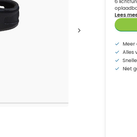
6 lichtfu
oplaadba
Lees me
Meer 
Alles
Snelle
Niet 