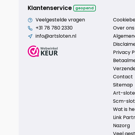
Klantenservice
geopend
Veelgestelde vragen
Cookiebe
+31 78 780 2330
Over ons
info@artsloten.nl
Algemen
Disclaim
Privacy P
Betaalm
Verzende
Contact
Sitemap
Art-sloten
Scm-slote
Wat is h
Link Part
Nazorg
Veel ges