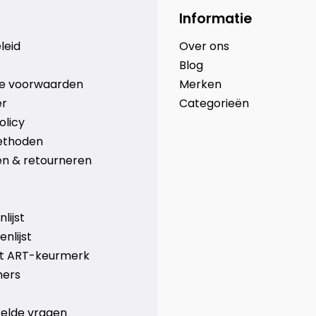
Informatie
leid
Over ons
Blog
e voorwaarden
Merken
er
Categorieën
olicy
ethoden
n & retourneren
lijst
nlijst
et ART-keurmerk
ners
telde vragen