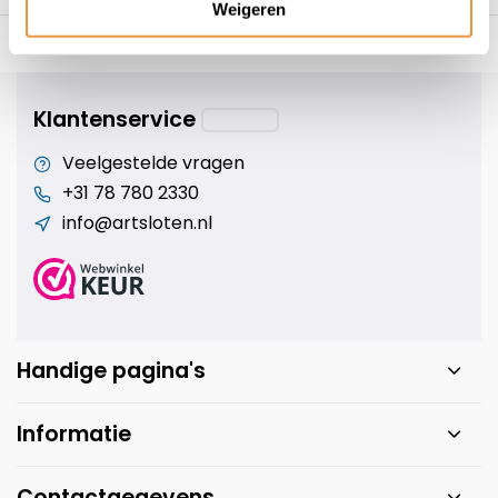
Weigeren
s voor uw tweewieler
Snelle levering
Niet goed = geld t
Klantenservice
Veelgestelde vragen
+31 78 780 2330
info@artsloten.nl
Handige pagina's
Informatie
Contactgegevens