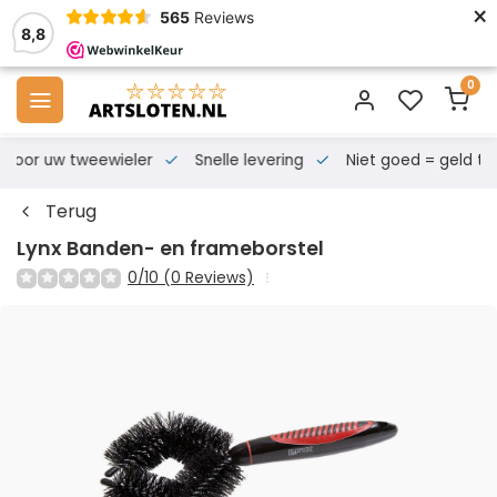
×
565
Reviews
8,8
0
s voor uw tweewieler
Snelle levering
Niet goed = geld te
Terug
Lynx Banden- en frameborstel
0/10 (0 Reviews)