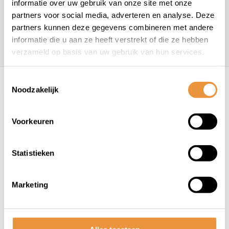
informatie over uw gebruik van onze site met onze
info@artsloten.nl
partners voor social media, adverteren en analyse. Deze
partners kunnen deze gegevens combineren met andere
informatie die u aan ze heeft verstrekt of die ze hebben
157
klanten geven een
4.7
/
5
op
verzameld op basis van uw gebruik van hun services.
Recent bekeken
Toestemmingsselectie
Noodzakelijk
Voorkeuren
Statistieken
(0)
Marketing
Kabelslot 2.5 m
Op voorraad