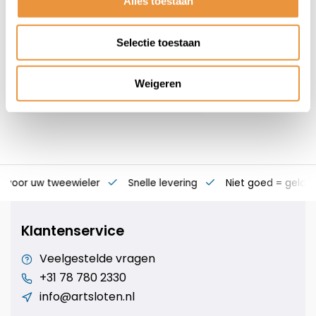
Alles toestaan
23,95
19,95
Selectie toestaan
Weigeren
s voor uw tweewieler
Snelle levering
Niet goed = geld t
Klantenservice
Veelgestelde vragen
+31 78 780 2330
info@artsloten.nl