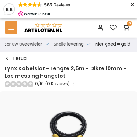
×
565
Reviews
8,8
0
s voor uw tweewieler
Snelle levering
Niet goed = geld te
Terug
Lynx Kabelslot - Lengte 2,5m - Dikte 10mm -
Los messing hangslot
0/10 (0 Reviews)