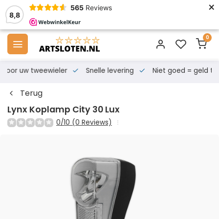
×
565
Reviews
8,8
0
s voor uw tweewieler
Snelle levering
Niet goed = geld te
Terug
Lynx Koplamp City 30 Lux
0/10 (0 Reviews)