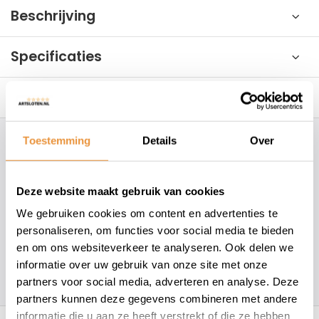
Beschrijving
Specificaties
Reviews
0/10
Toestemming
Details
Over
Hoe kunnen wij je helpen?
+31 78 780 2330
Deze website maakt gebruik van cookies
We gebruiken cookies om content en advertenties te
info@artsloten.nl
personaliseren, om functies voor social media te bieden
en om ons websiteverkeer te analyseren. Ook delen we
informatie over uw gebruik van onze site met onze
157
klanten geven een
4.7
/
5
op
partners voor social media, adverteren en analyse. Deze
partners kunnen deze gegevens combineren met andere
Recent bekeken
informatie die u aan ze heeft verstrekt of die ze hebben