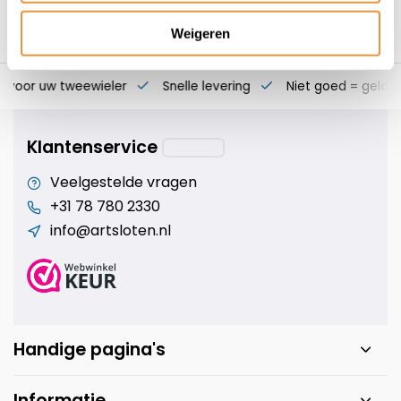
Weigeren
s voor uw tweewieler
Snelle levering
Niet goed = geld t
Klantenservice
Veelgestelde vragen
+31 78 780 2330
info@artsloten.nl
Handige pagina's
Informatie