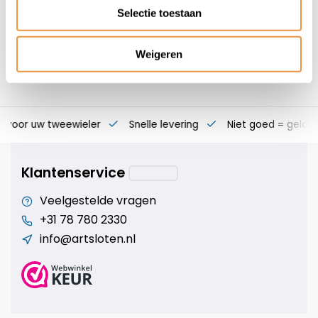
Selectie toestaan
Weigeren
s voor uw tweewieler
Snelle levering
Niet goed = geld t
Klantenservice
Veelgestelde vragen
+31 78 780 2330
info@artsloten.nl