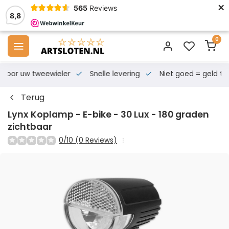
×
565
Reviews
8,8
0
s voor uw tweewieler
Snelle levering
Niet goed = geld te
Terug
Lynx Koplamp - E-bike - 30 Lux - 180 graden
zichtbaar
0/10 (0 Reviews)