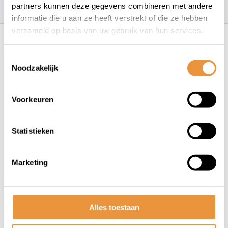
157
klanten geven een
4.7
/
5
op
partners kunnen deze gegevens combineren met andere
informatie die u aan ze heeft verstrekt of die ze hebben
Recent bekeken
verzameld op basis van uw gebruik van hun services.
Toestemmingsselectie
Noodzakelijk
Voorkeuren
Statistieken
(0)
Koplamp E-bike 30 Lux
Marketing
Op voorraad
Alles toestaan
18,95
12,95