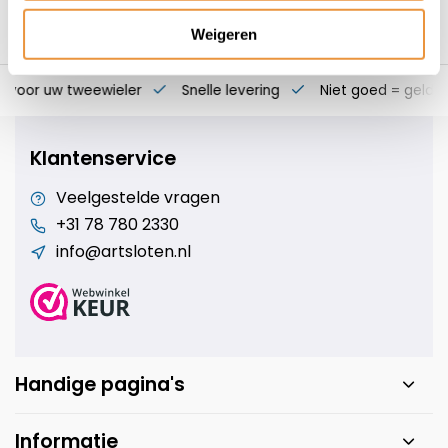
Weigeren
s voor uw tweewieler
Snelle levering
Niet goed = geld t
Klantenservice
Veelgestelde vragen
+31 78 780 2330
info@artsloten.nl
Handige pagina's
Informatie