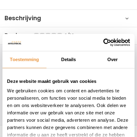
Beschrijving
Reviews
0/10
Hoe kunnen wij je helpen?
Toestemming
Details
Over
+31 78 780 2330
Deze website maakt gebruik van cookies
info@artsloten.nl
We gebruiken cookies om content en advertenties te
personaliseren, om functies voor social media te bieden
en om ons websiteverkeer te analyseren. Ook delen we
157
klanten geven een
4.7
/
5
op
informatie over uw gebruik van onze site met onze
partners voor social media, adverteren en analyse. Deze
partners kunnen deze gegevens combineren met andere
Recent bekeken
informatie die u aan ze heeft verstrekt of die ze hebben