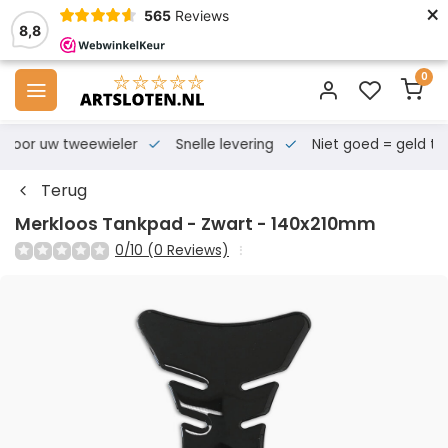
×
565
Reviews
8,8
0
s voor uw tweewieler
Snelle levering
Niet goed = geld te
Terug
Merkloos Tankpad - Zwart - 140x210mm
0/10 (0 Reviews)