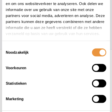
en om ons websiteverkeer te analyseren. Ook delen we
+31 78 780 2330
informatie over uw gebruik van onze site met onze
partners voor social media, adverteren en analyse. Deze
info@artsloten.nl
partners kunnen deze gegevens combineren met andere
informatie die u aan ze heeft verstrekt of die ze hebben
verzameld op basis van uw gebruik van hun services.
157
klanten geven een
4.7
/
5
op
Toestemmingsselectie
Recent bekeken
Noodzakelijk
Voorkeuren
Statistieken
Marketing
(0)