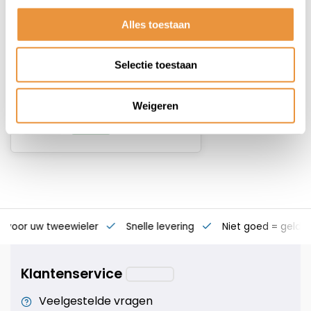
Crankverkorter Mirage T6
aluminium met RVS bouten -
Alles toestaan
zwart
Op voorraad
Selectie toestaan
39,95
31,95
Weigeren
s voor uw tweewieler
Snelle levering
Niet goed = geld t
Klantenservice
Veelgestelde vragen