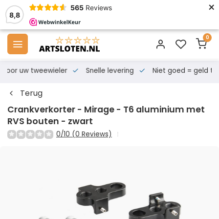
×
565
Reviews
8,8
0
s voor uw tweewieler
Snelle levering
Niet goed = geld te
Terug
Crankverkorter - Mirage - T6 aluminium met
RVS bouten - zwart
0/10 (0 Reviews)