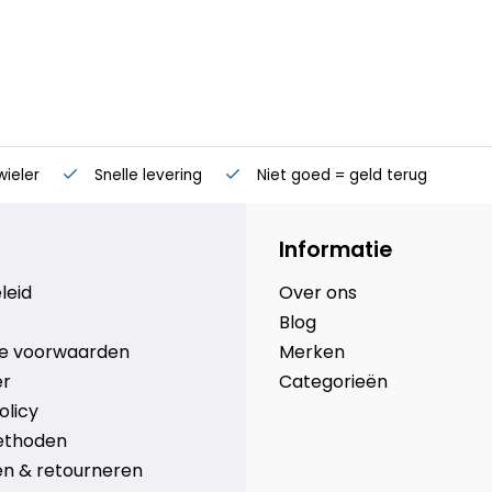
wieler
Snelle levering
Niet goed = geld terug
Informatie
leid
Over ons
Blog
e voorwaarden
Merken
er
Categorieën
olicy
ethoden
n & retourneren