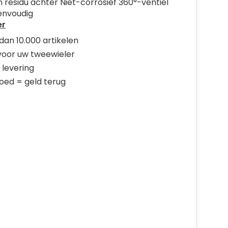
 residu achter Niet-corrosief 360°-ventiel
eenvoudig
er
dan 10.000 artikelen
 voor uw tweewieler
 levering
goed = geld terug