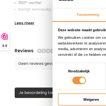
360°-ventiel
Reinigt eenvoudig
Toestemming
Lees meer
Deze website maakt gebruik
We gebruiken cookies om cont
websiteverkeer te analyseren
8,8
media, adverteren en analys
Reviews
0/10
verstrekt of die ze hebben v
Geen reviews gevonden
Toestemmingsselectie
Noodzakelijk
Je beoordeling toevoegen
Weigeren