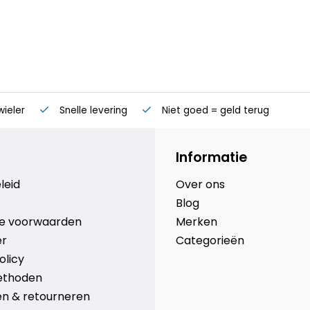
wieler
Snelle levering
Niet goed = geld terug
Informatie
leid
Over ons
Blog
e voorwaarden
Merken
er
Categorieën
olicy
ethoden
n & retourneren