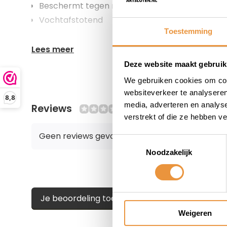
Beschermt tegen roest
Vochtafstotend
Toestemming
Lees meer
Deze website maakt gebruik
We gebruiken cookies om cont
websiteverkeer te analyseren
8,8
media, adverteren en analys
Reviews
0/10
verstrekt of die ze hebben v
Geen reviews gevonden
Toestemmingsselectie
Noodzakelijk
Je beoordeling toevoegen
Weigeren