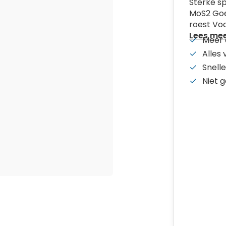
Sterke sp
MoS2 Goe
roest Vo
Lees me
Meer 
Alles
Snelle
Niet 