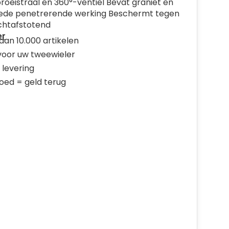
roeistraal en 360°-ventiel Bevat graniet en
de penetrerende werking Beschermt tegen
chtafstotend
er
dan 10.000 artikelen
 voor uw tweewieler
 levering
goed = geld terug