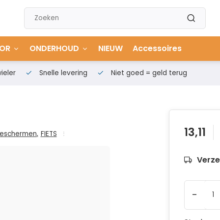
OR
ONDERHOUD
NIEUW
Accessoires
ieler
Snelle levering
Niet goed = geld terug
13,11
Beschermen
,
FIETS
Verze
-