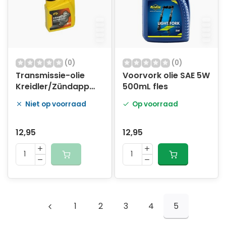
(0)
(0)
Transmissie-olie
Voorvork olie SAE 5W
Kreidler/Zündapp
500mL fles
500mL Fles
Niet op voorraad
Op voorraad
12,95
12,95
1
2
3
4
5