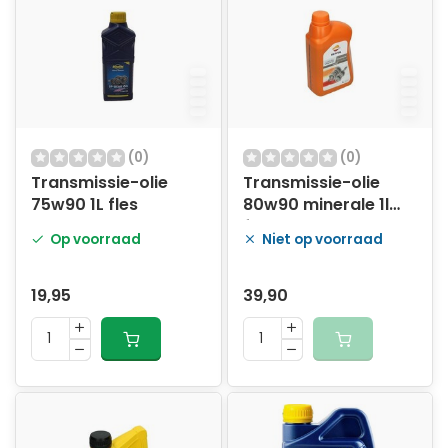
verkleint u de kans op technische problemen. Bij
ARTsloten.nl vindt u een uitgebreid assortiment
motorolie voor verschillende motortypes, rijstijlen en
omstandigheden.
(0)
(0)
Transmissie-olie
Transmissie-olie
75w90 1L fles
80w90 minerale 1l
fles
Op voorraad
Niet op voorraad
19,95
39,90