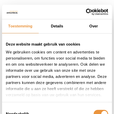
Synthetische olie
biedt uitstekende bescherming
onder zware omstandigheden. Deze olie behoudt zijn
eigenschappen beter bij zowel hoge als lage
temperaturen en wordt veel gebruikt in moderne
Toestemming
Details
Over
motorfietsen.
Halfsynthetische motorolie
Deze website maakt gebruik van cookies
We gebruiken cookies om content en advertenties te
Halfsynthetische olie
combineert de voordelen van
personaliseren, om functies voor social media te bieden
synthetische en minerale olie. Hierdoor ontstaat een
goede balans tussen prestaties, bescherming en
en om ons websiteverkeer te analyseren. Ook delen we
prijs.
informatie over uw gebruik van onze site met onze
partners voor social media, adverteren en analyse. Deze
partners kunnen deze gegevens combineren met andere
Minerale motorolie
informatie die u aan ze heeft verstrekt of die ze hebben
Minerale olie
wordt vaak gebruikt in oudere motoren
verzameld op basis van uw gebruik van hun services.
of klassieke motorfietsen. Deze traditionele olie is
doorgaans voordeliger en sluit goed aan bij de
Toestemmingsselectie
techniek van oudere motorblokken.
Noodzakelijk