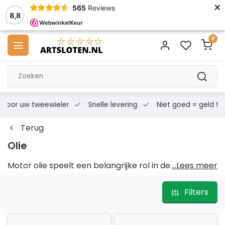
×
565
Reviews
8,8
0
s voor uw tweewieler
Snelle levering
Niet goed = geld te
Terug
Olie
Motor olie
speelt een belangrijke rol in de werking
...Lees meer
van iedere motorfiets. Goede olie voor motor zorgt
niet alleen voor smering van bewegende
Filters
onderdelen, maar helpt ook bij koeling, reiniging en
bescherming tegen slijtage. Door de juiste olie motor
te gebruiken, blijft uw motor soepel lopen en