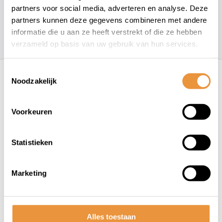
info@artsloten.nl
partners voor social media, adverteren en analyse. Deze
partners kunnen deze gegevens combineren met andere
informatie die u aan ze heeft verstrekt of die ze hebben
157
klanten geven een
4.7
/
5
op
verzameld op basis van uw gebruik van hun services.
Recent bekeken
Toestemmingsselectie
Noodzakelijk
Voorkeuren
Statistieken
(9)
Marketing
Reminderkabel geel
Op voorraad
Alles toestaan