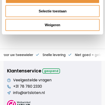
7,95
Selectie toestaan
Weigeren
s voor uw tweewieler
Snelle levering
Niet goed = geld t
Klantenservice
geopend
Veelgestelde vragen
+31 78 780 2330
info@artsloten.nl