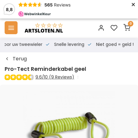
×
565
Reviews
8,8
0
s voor uw tweewieler
Snelle levering
Niet goed = geld te
Terug
Pro-Tect Reminderkabel geel
9.6/10 (9 Reviews)