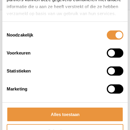
informatie die u aan ze heeft verstrekt of die ze hebben
Recent bekeken
verzameld op basis van uw gebruik van hun services.
Toestemmingsselectie
Noodzakelijk
Voorkeuren
Statistieken
(0)
Hydraulischde Koppeling Olie
125mL
Marketing
Op voorraad
Alles toestaan
14,95