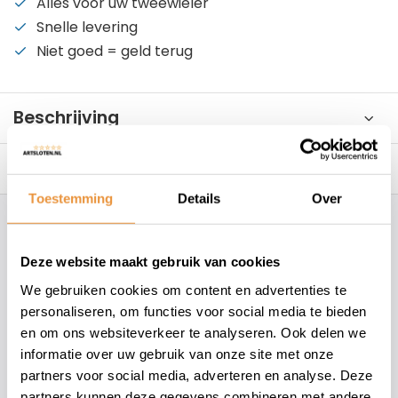
Alles voor uw tweewieler
Snelle levering
Niet goed = geld terug
Beschrijving
Reviews
0/10
Toestemming
Details
Over
Hoe kunnen wij je helpen?
Deze website maakt gebruik van cookies
+31 78 780 2330
We gebruiken cookies om content en advertenties te
personaliseren, om functies voor social media te bieden
info@artsloten.nl
en om ons websiteverkeer te analyseren. Ook delen we
informatie over uw gebruik van onze site met onze
partners voor social media, adverteren en analyse. Deze
157
klanten geven een
4.7
/
5
op
partners kunnen deze gegevens combineren met andere