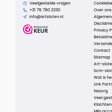
Veelgestelde vragen
Cookiebe
+31 78 780 2330
Over ons
info@artsloten.nl
Algemen
Disclaim
Privacy P
Betaalm
Verzende
Contact
Sitemap
Art-sloten
Scm-slote
Wat is h
Link Part
Nazorg
Veel ges
Klachten
Mijn acc