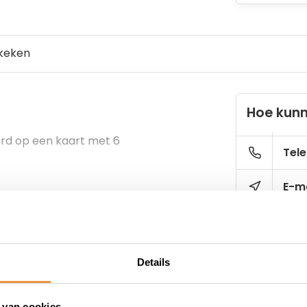
keken
Hoe kunn
erd op een kaart met 6
Tele
E-ma
Details
 van cookies