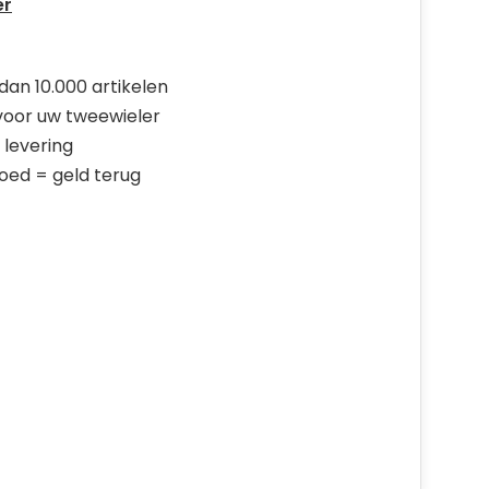
er
dan 10.000 artikelen
 voor uw tweewieler
 levering
goed = geld terug