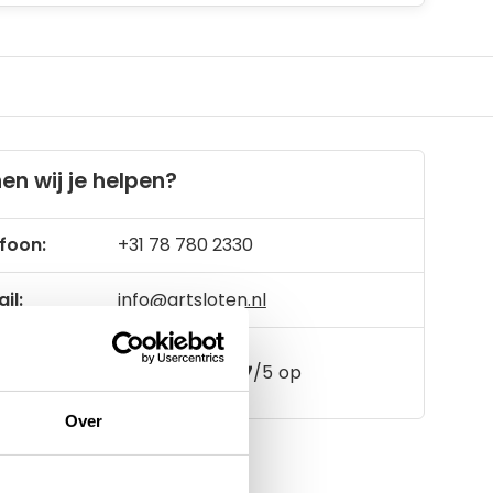
en wij je helpen?
foon:
+31 78 780 2330
il:
info@artsloten.nl
157
klanten geven een
4.7
/
5
op
Over