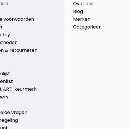
leid
Over ons
Blog
e voorwaarden
Merken
er
Categorieën
olicy
ethoden
n & retourneren
lijst
nlijst
et ART-keurmerk
ners
telde vragen
regeling
ount