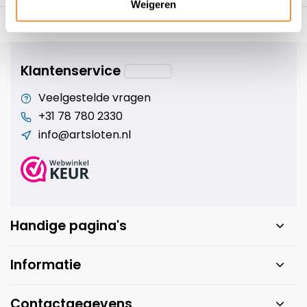
Weigeren
s voor uw tweewieler
Snelle levering
Niet goed = geld t
Klantenservice
Veelgestelde vragen
+31 78 780 2330
info@artsloten.nl
Handige pagina's
Informatie
Contactgegevens