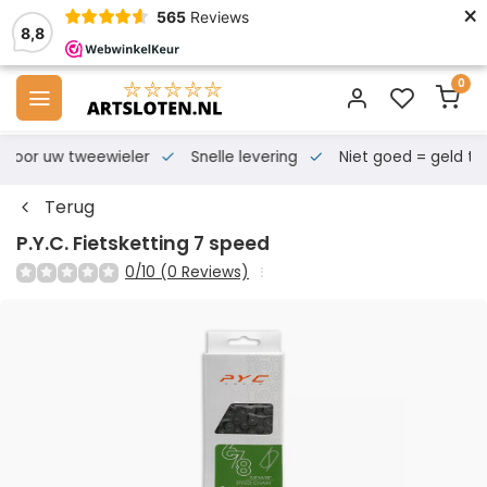
×
565
Reviews
8,8
0
s voor uw tweewieler
Snelle levering
Niet goed = geld te
Terug
P.Y.C. Fietsketting 7 speed
0/10 (0 Reviews)