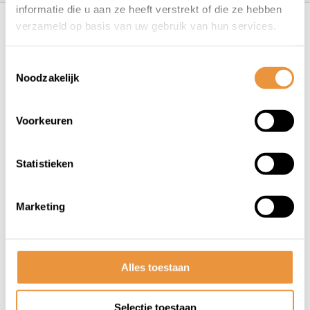
Recent bekeken
informatie die u aan ze heeft verstrekt of die ze hebben
verzameld op basis van uw gebruik van hun services.
Toestemmingsselectie
Noodzakelijk
Voorkeuren
(0)
Statistieken
Fietsketting single speed
Marketing
Niet op voorraad
7,95
6,95
Alles toestaan
Selectie toestaan