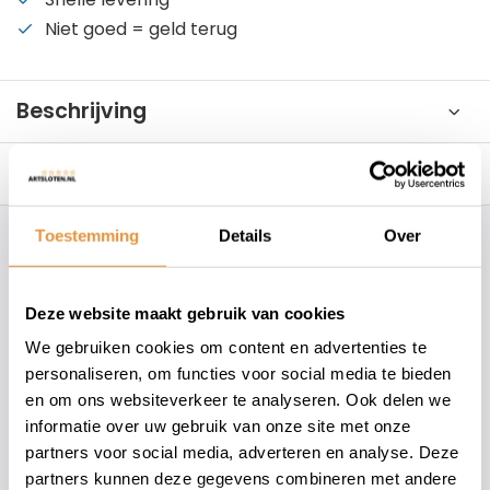
Niet goed = geld terug
Beschrijving
Reviews
0/10
Toestemming
Details
Over
Hoe kunnen wij je helpen?
Deze website maakt gebruik van cookies
+31 78 780 2330
We gebruiken cookies om content en advertenties te
info@artsloten.nl
personaliseren, om functies voor social media te bieden
en om ons websiteverkeer te analyseren. Ook delen we
informatie over uw gebruik van onze site met onze
157
klanten geven een
4.7
/
5
op
partners voor social media, adverteren en analyse. Deze
partners kunnen deze gegevens combineren met andere