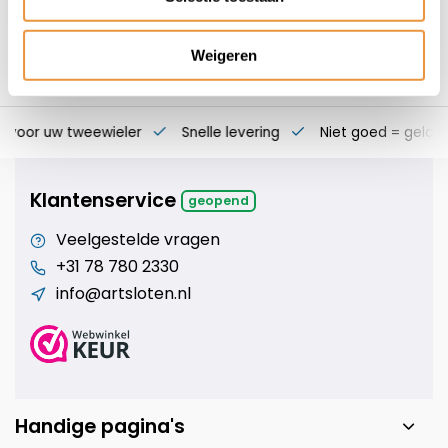
Weigeren
s voor uw tweewieler
Snelle levering
Niet goed = geld t
Klantenservice
geopend
Veelgestelde vragen
+31 78 780 2330
info@artsloten.nl
Handige pagina's