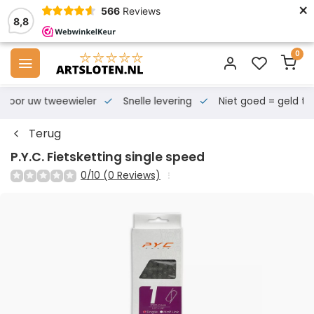
×
566
Reviews
8,8
0
s voor uw tweewieler
Snelle levering
Niet goed = geld te
Terug
P.Y.C. Fietsketting single speed
0/10 (0 Reviews)