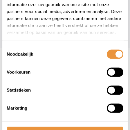
+31 78 780 2330
informatie over uw gebruik van onze site met onze
partners voor social media, adverteren en analyse. Deze
info@artsloten.nl
partners kunnen deze gegevens combineren met andere
informatie die u aan ze heeft verstrekt of die ze hebben
verzameld op basis van uw gebruik van hun services.
157
klanten geven een
4.7
/
5
op
Toestemmingsselectie
Recent bekeken
Noodzakelijk
Voorkeuren
Statistieken
Marketing
(0)
Fiets binnenband 26 Inch
Dunlop ventiel