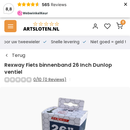
×
565
Reviews
8,8
0
s voor uw tweewieler
Snelle levering
Niet goed = geld te
Terug
Rexway Fiets binnenband 26 Inch Dunlop
ventiel
0/10 (0 Reviews)