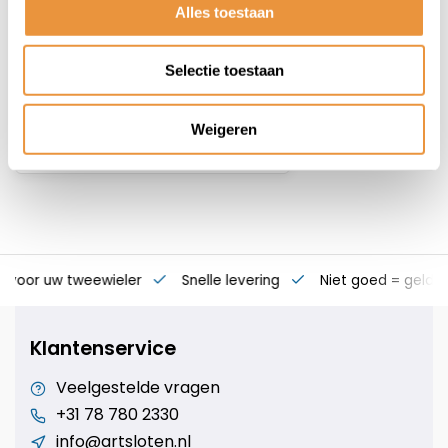
Alles toestaan
Op voorraad
Selectie toestaan
11,73
Weigeren
s voor uw tweewieler
Snelle levering
Niet goed = geld t
Klantenservice
Veelgestelde vragen
+31 78 780 2330
info@artsloten.nl