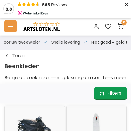
×
565
Reviews
8,8
0
s voor uw tweewieler
Snelle levering
Niet goed = geld te
Terug
Beenkleden
Ben je op zoek naar een oplossing om comfortabel
...Lees meer
en beschermd op je scooter, motor of fatbike te
rijden, ongeacht het weer? Een beenkleed houd je
Filters
warm en droog tijdens je rit!
Wat is een beenkleed?
Een beenkleed is een waterdicht kleed dat je aan je