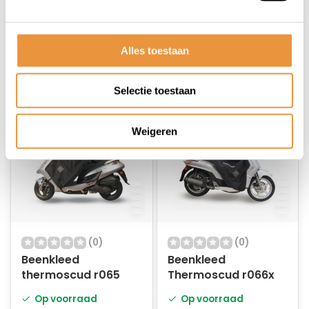
Niet op voorraad
Op voorraad
155,95
139,50
129,95
127,95
Alles toestaan
Selectie toestaan
Weigeren
(0)
(0)
Beenkleed
Beenkleed
thermoscud r065
Thermoscud r066x
Op voorraad
Op voorraad