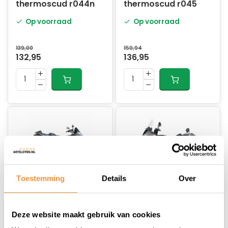
thermoscud r044n
thermoscud r045
Op voorraad
Op voorraad
139,00
150,94
132,95
136,95
Toestemming
Details
Over
(0)
(0)
beenkleed
Beenkleed
Deze website maakt gebruik van cookies
thermoscud r050
thermoscud r062