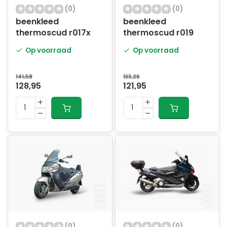
(0)
(0)
beenkleed
beenkleed
thermoscud r017x
thermoscud r019
Op voorraad
Op voorraad
141,58
133,26
128,95
121,95
(0)
(0)