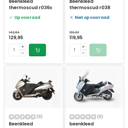
Beenkleed
Beenkleed
thermoscud r036x
thermoscud r038
Op voorraad
Niet op voorraad
142,84
130,00
129,95
119,95
(0)
(0)
Beenkleed
beenkleed