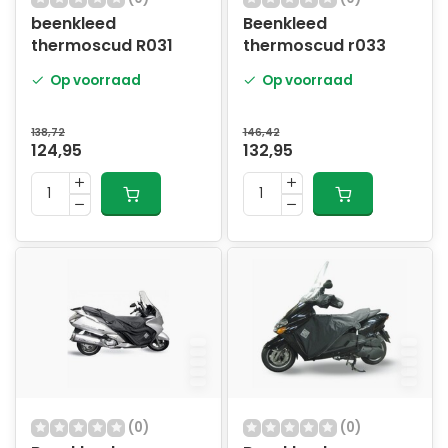
beenkleed
Beenkleed
thermoscud R031
thermoscud r033
Op voorraad
Op voorraad
138,72
146,42
124,95
132,95
(0)
(0)