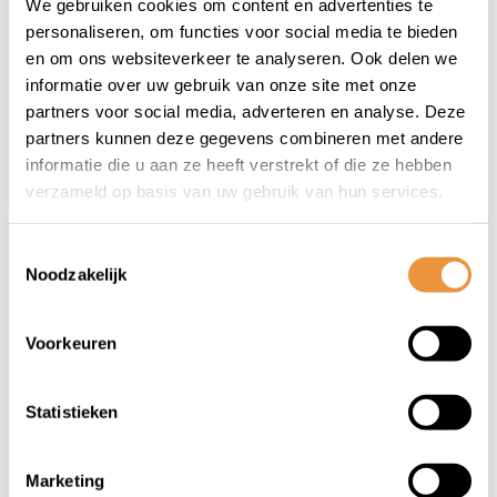
We gebruiken cookies om content en advertenties te
Op voorraad
Op voorraad
personaliseren, om functies voor social media te bieden
en om ons websiteverkeer te analyseren. Ook delen we
informatie over uw gebruik van onze site met onze
135,00
179,95
123,95
partners voor social media, adverteren en analyse. Deze
partners kunnen deze gegevens combineren met andere
informatie die u aan ze heeft verstrekt of die ze hebben
verzameld op basis van uw gebruik van hun services.
Toestemmingsselectie
Noodzakelijk
Voorkeuren
(0)
(0)
Statistieken
Beenkleed
Beenkleed
Thermoscud R062X
thermoscud r064
Marketing