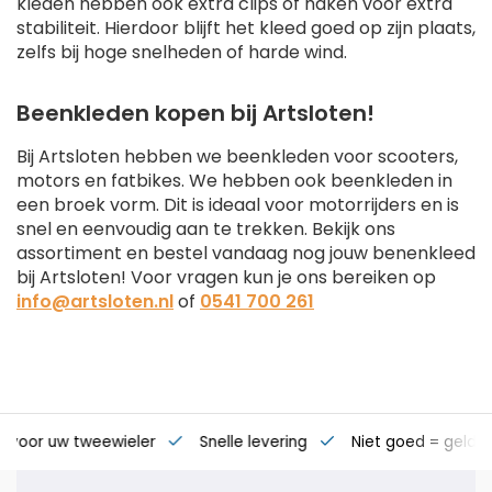
kleden hebben ook extra clips of haken voor extra
stabiliteit. Hierdoor blijft het kleed goed op zijn plaats,
zelfs bij hoge snelheden of harde wind.
Beenkleden kopen bij Artsloten!
Bij Artsloten hebben we beenkleden voor scooters,
motors en fatbikes. We hebben ook beenkleden in
een broek vorm. Dit is ideaal voor motorrijders en is
snel en eenvoudig aan te trekken. Bekijk ons
assortiment en bestel vandaag nog jouw benenkleed
bij Artsloten! Voor vragen kun je ons bereiken op
info@artsloten.nl
of
0541 700 261
s voor uw tweewieler
Snelle levering
Niet goed = geld t