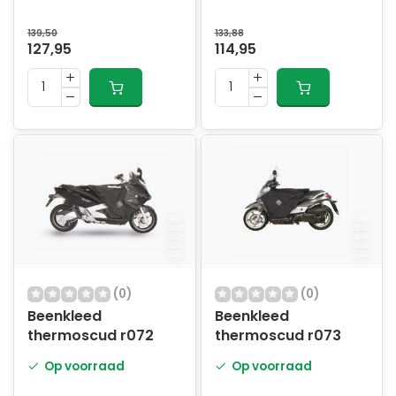
139,50
133,88
127,95
114,95
(0)
(0)
Beenkleed
Beenkleed
thermoscud r072
thermoscud r073
Op voorraad
Op voorraad