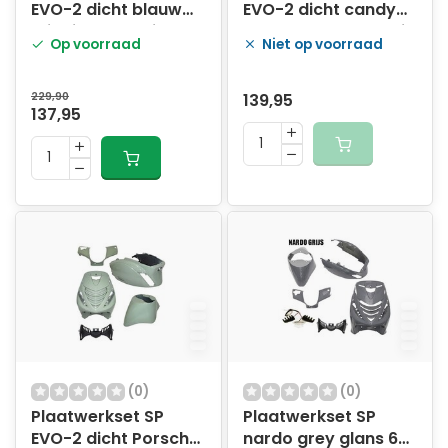
EVO-2 dicht blauw
EVO-2 dicht candy
midnight 5-delig
red rood mat 5-delig
Op voorraad
Niet op voorraad
229,90
139,95
137,95
(0)
(0)
Plaatwerkset SP
Plaatwerkset SP
EVO-2 dicht Porsche
nardo grey glans 6-