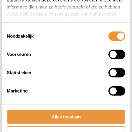
187,95
220,00
informatie die u aan ze heeft verstrekt of die ze hebben
187,95
verzameld op basis van uw gebruik van hun services.
Toestemmingsselectie
Noodzakelijk
Voorkeuren
Statistieken
(0)
(0)
Marketing
Plaatwerkset SP RS-1
Plaatwerkset SP RS-1
air rood bordeaux
air zwart glans 5-
glans 5-delig
delig
Op voorraad
Op voorraad
Alles toestaan
187,95
187,95