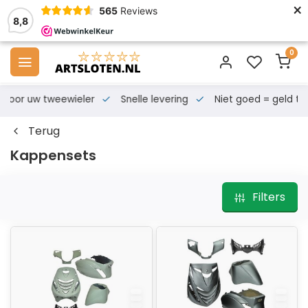
×
565
Reviews
8,8
0
s voor uw tweewieler
Snelle levering
Niet goed = geld te
Terug
Kappensets
Filters