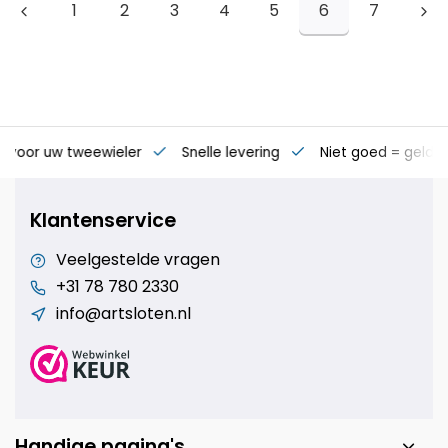
1
2
3
4
5
6
7
s voor uw tweewieler
Snelle levering
Niet goed = geld t
Klantenservice
Veelgestelde vragen
+31 78 780 2330
info@artsloten.nl
Handige pagina's