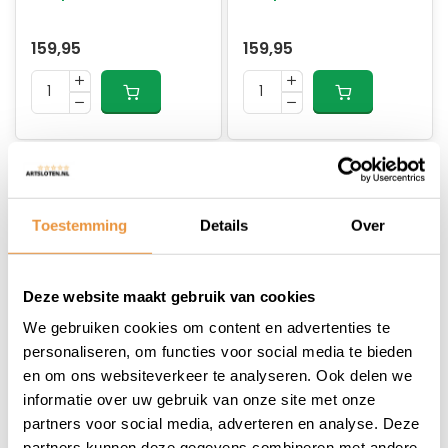
159,95
159,95
Toestemming
Details
Over
Deze website maakt gebruik van cookies
(0)
(0)
We gebruiken cookies om content en advertenties te
Plaatwerkset SP RS-1
Plaatwerkset SP RS-1
personaliseren, om functies voor social media te bieden
air British racing
air nardo grijs glans
en om ons websiteverkeer te analyseren. Ook delen we
groen 5-delig
5-delig
informatie over uw gebruik van onze site met onze
Op voorraad
Op voorraad
partners voor social media, adverteren en analyse. Deze
partners kunnen deze gegevens combineren met andere