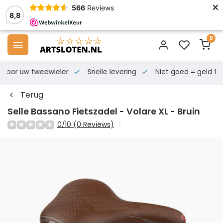
×
566
Reviews
8,8
0
s voor uw tweewieler
Snelle levering
Niet goed = geld te
Terug
Selle Bassano Fietszadel - Volare XL - Bruin
0/10 (0 Reviews)