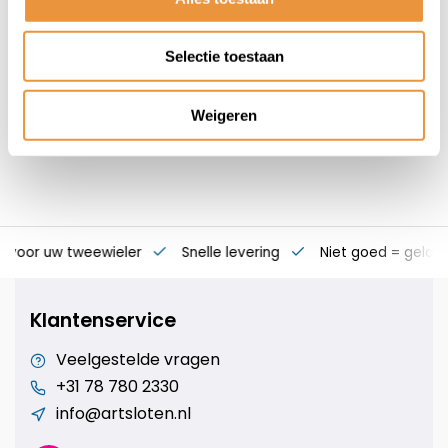
26,95
Selectie toestaan
Weigeren
s voor uw tweewieler
Snelle levering
Niet goed = geld t
Klantenservice
Veelgestelde vragen
+31 78 780 2330
info@artsloten.nl