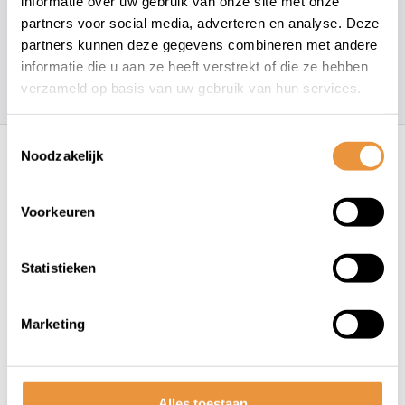
informatie over uw gebruik van onze site met onze
info@artsloten.nl
partners voor social media, adverteren en analyse. Deze
partners kunnen deze gegevens combineren met andere
informatie die u aan ze heeft verstrekt of die ze hebben
157
klanten geven een
4.7
/
5
op
verzameld op basis van uw gebruik van hun services.
Recent bekeken
Toestemmingsselectie
Noodzakelijk
Voorkeuren
Statistieken
Marketing
(0)
Fietszadel Volare XL Bruin
Op voorraad
Alles toestaan