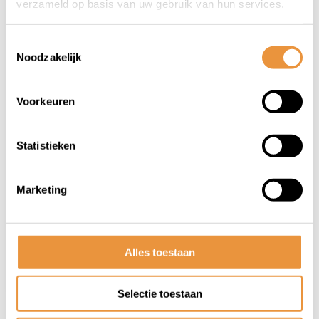
verzameld op basis van uw gebruik van hun services.
Toestemmingsselectie
Noodzakelijk
Voorkeuren
(0)
SLIME bandreparatie 250ML
Statistieken
Op voorraad
Marketing
15,96
16,95
Alles toestaan
Selectie toestaan