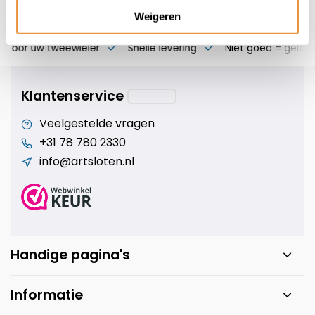
Weigeren
s voor uw tweewieler
Snelle levering
Niet goed = geld t
Klantenservice
Veelgestelde vragen
+31 78 780 2330
info@artsloten.nl
Handige pagina's
Informatie