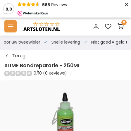
×
565
Reviews
8,8
0
s voor uw tweewieler
Snelle levering
Niet goed = geld te
Terug
SLIME Bandreparatie - 250ML
0/10 (0 Reviews)