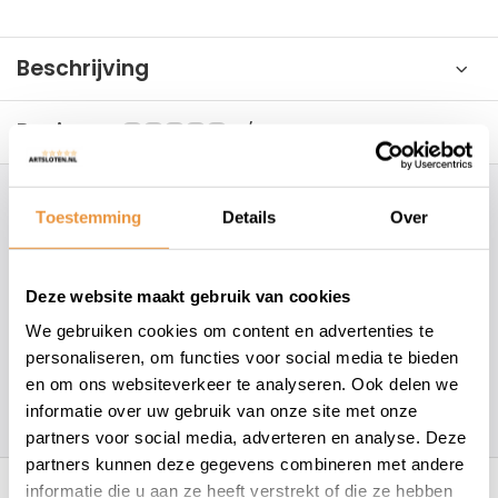
Beschrijving
Reviews
0/10
Hoe kunnen wij je helpen?
Toestemming
Details
Over
+31 78 780 2330
Deze website maakt gebruik van cookies
info@artsloten.nl
We gebruiken cookies om content en advertenties te
personaliseren, om functies voor social media te bieden
en om ons websiteverkeer te analyseren. Ook delen we
157
klanten geven een
4.7
/
5
op
informatie over uw gebruik van onze site met onze
partners voor social media, adverteren en analyse. Deze
partners kunnen deze gegevens combineren met andere
Recent bekeken
informatie die u aan ze heeft verstrekt of die ze hebben