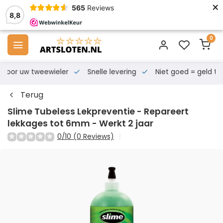
×
565
Reviews
8,8
0
s voor uw tweewieler
Snelle levering
Niet goed = geld te
Terug
Slime Tubeless Lekpreventie - Repareert
lekkages tot 6mm - Werkt 2 jaar
0/10 (0 Reviews)