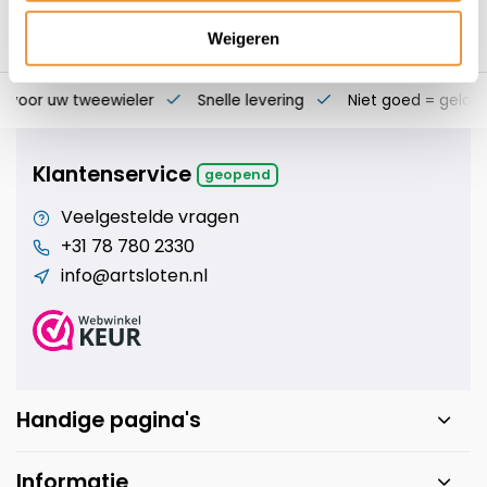
Weigeren
s voor uw tweewieler
Snelle levering
Niet goed = geld t
Klantenservice
geopend
Veelgestelde vragen
+31 78 780 2330
info@artsloten.nl
Handige pagina's
Informatie