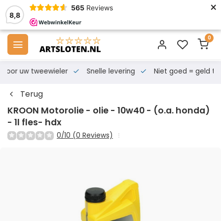
×
565
Reviews
8,8
0
s voor uw tweewieler
Snelle levering
Niet goed = geld te
Terug
KROON Motorolie - olie - 10w40 - (o.a. honda)
- 1l fles- hdx
0/10 (0 Reviews)