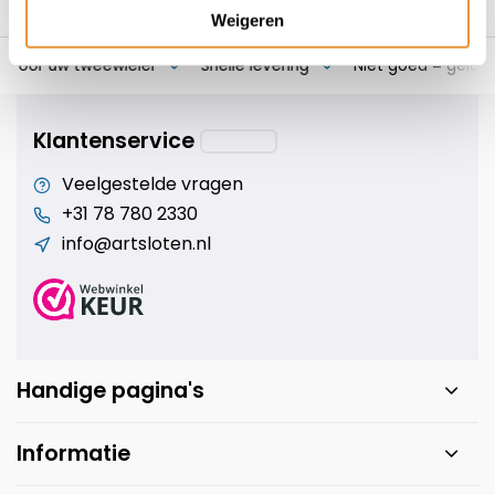
Weigeren
s voor uw tweewieler
Snelle levering
Niet goed = geld t
Klantenservice
Veelgestelde vragen
+31 78 780 2330
info@artsloten.nl
Handige pagina's
Informatie