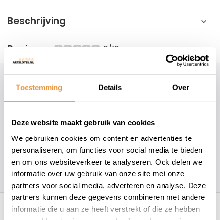
Beschrijving
Reviews
0/10
Hoe kunnen wij je helpen?
Toestemming
Details
Over
+31 78 780 2330
Deze website maakt gebruik van cookies
info@artsloten.nl
We gebruiken cookies om content en advertenties te
personaliseren, om functies voor social media te bieden
en om ons websiteverkeer te analyseren. Ook delen we
157
klanten geven een
4.7
/
5
op
informatie over uw gebruik van onze site met onze
partners voor social media, adverteren en analyse. Deze
Recent bekeken
partners kunnen deze gegevens combineren met andere
informatie die u aan ze heeft verstrekt of die ze hebben