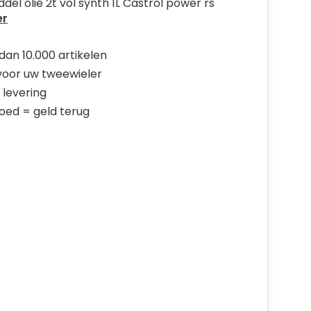
el olie 2t vol synth 1L Castrol power rs
er
dan 10.000 artikelen
 voor uw tweewieler
 levering
goed = geld terug