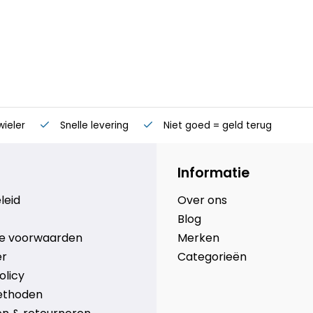
wieler
Snelle levering
Niet goed = geld terug
Informatie
leid
Over ons
Blog
e voorwaarden
Merken
er
Categorieën
olicy
ethoden