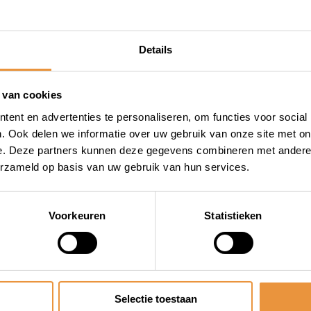
ijving en slijtage tot een
en in een soepele en
ngere levensduur van je
Details
 de uitdagingen van off-
voor elk avontuur.
 van cookies
ent en advertenties te personaliseren, om functies voor social
gheid en kwaliteit. Daarom
. Ook delen we informatie over uw gebruik van onze site met on
n ART goedgekeurde sloten,
e. Deze partners kunnen deze gegevens combineren met andere i
 2T vol synth smeermiddel
erzameld op basis van uw gebruik van hun services.
ouw voertuig optimaal te
sproducten. Bij artsloten.nl
Voorkeuren
Statistieken
 ART goedgekeurde producten.
urde producten, zodat jij
je tweetaktmotor de zorg en
er RS 2T vol synth
Selectie toestaan