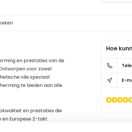
keken
Hoe kunn
rming en prestaties van de
Tele
! Ontworpen voor zowel
hetische olie speciaal
E-ma
herming te bieden aan alle
kwaliteit en prestaties die
e en Europese 2-takt
astrol Power RS 2T wordt er