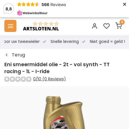
×
566
Reviews
8,8
0
s voor uw tweewieler
Snelle levering
Niet goed = geld te
Terug
Eni smeermiddel olie - 2t - vol synth - TT
racing - 1L - I-ride
0/10 (0 Reviews)