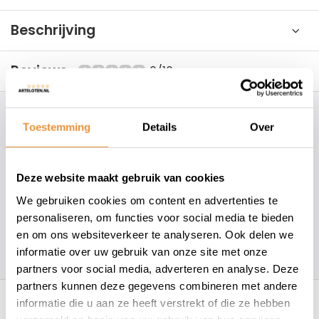
Beschrijving
Reviews
0/10
Hoe kunnen wij je helpen?
Toestemming
Details
Over
+31 78 780 2330
Deze website maakt gebruik van cookies
info@artsloten.nl
We gebruiken cookies om content en advertenties te
personaliseren, om functies voor social media te bieden
en om ons websiteverkeer te analyseren. Ook delen we
157
klanten geven een
4.7
/
5
op
informatie over uw gebruik van onze site met onze
partners voor social media, adverteren en analyse. Deze
Recent bekeken
partners kunnen deze gegevens combineren met andere
informatie die u aan ze heeft verstrekt of die ze hebben