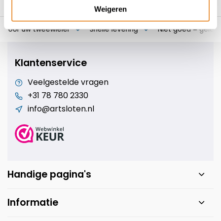
Weigeren
s voor uw tweewieler
Snelle levering
Niet goed = geld t
Klantenservice
Veelgestelde vragen
+31 78 780 2330
info@artsloten.nl
Handige pagina's
Informatie