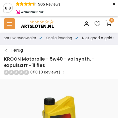
×
565
Reviews
8,8
0
s voor uw tweewieler
Snelle levering
Niet goed = geld te
Terug
KROON Motorolie - 5w40 - vol synth. -
expulsa rr - 1l fles
0/10 (0 Reviews)