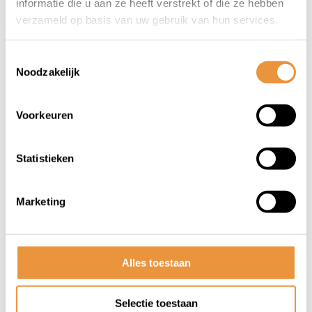
informatie die u aan ze heeft verstrekt of die ze hebben
verzameld op basis van uw gebruik van hun services.
Toestemmingsselectie
Noodzakelijk
Voorkeuren
(0)
Statistieken
KROON Motorolie 5w40 vol
synth. expulsa rr
Marketing
Op voorraad
18,72
18,95
Alles toestaan
Selectie toestaan