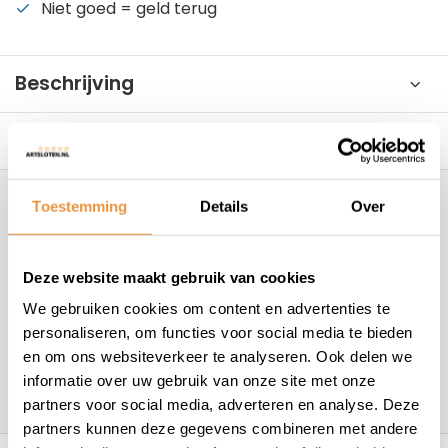
Niet goed = geld terug
Beschrijving
Reviews
0/10
Toestemming
Details
Over
Hoe kunnen wij je helpen?
+31 78 780 2330
Deze website maakt gebruik van cookies
We gebruiken cookies om content en advertenties te
info@artsloten.nl
personaliseren, om functies voor social media te bieden
en om ons websiteverkeer te analyseren. Ook delen we
informatie over uw gebruik van onze site met onze
157
klanten geven een
4.7
/
5
op
partners voor social media, adverteren en analyse. Deze
partners kunnen deze gegevens combineren met andere
Recent bekeken