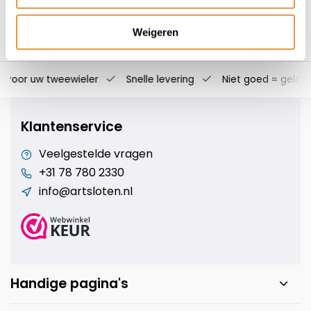
Weigeren
s voor uw tweewieler
Snelle levering
Niet goed = geld t
Klantenservice
Veelgestelde vragen
+31 78 780 2330
info@artsloten.nl
Handige pagina's