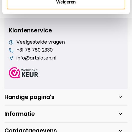
Weigeren
s voor uw tweewieler
Snelle levering
Niet goed = geld t
Klantenservice
Veelgestelde vragen
+31 78 780 2330
info@artsloten.nl
Handige pagina's
Informatie
Contactgegevens