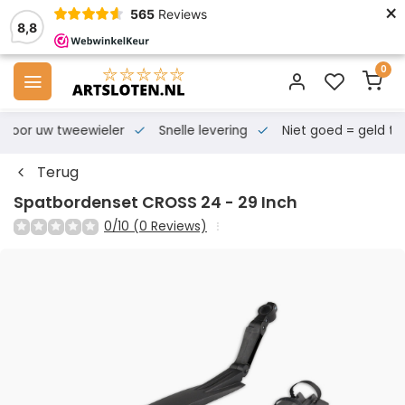
×
565
Reviews
8,8
0
s voor uw tweewieler
Snelle levering
Niet goed = geld te
Terug
Spatbordenset CROSS 24 - 29 Inch
0/10 (0 Reviews)