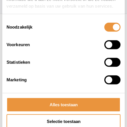
157
klanten geven een
4.7
/
5
op
verzameld op basis van uw gebruik van hun services.
Recent bekeken
Toestemmingsselectie
Noodzakelijk
Voorkeuren
Statistieken
(0)
Marketing
Spatbordenset HAMMER 1 24
- 29 Inch
Niet op voorraad
Alles toestaan
32,49
Selectie toestaan