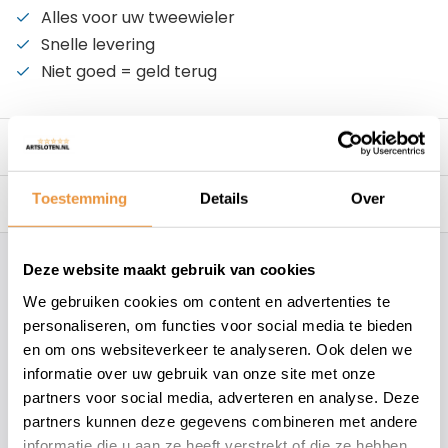
Alles voor uw tweewieler
Snelle levering
Niet goed = geld terug
Beschrijving
Toestemming
Details
Over
Reviews
0/10
Deze website maakt gebruik van cookies
Hoe kunnen wij je helpen?
We gebruiken cookies om content en advertenties te
personaliseren, om functies voor social media te bieden
+31 78 780 2330
en om ons websiteverkeer te analyseren. Ook delen we
informatie over uw gebruik van onze site met onze
info@artsloten.nl
partners voor social media, adverteren en analyse. Deze
partners kunnen deze gegevens combineren met andere
informatie die u aan ze heeft verstrekt of die ze hebben