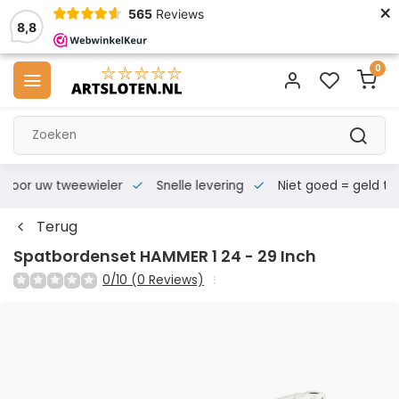
×
565
Reviews
8,8
0
s voor uw tweewieler
Snelle levering
Niet goed = geld te
Terug
Spatbordenset HAMMER 1 24 - 29 Inch
0/10 (0 Reviews)