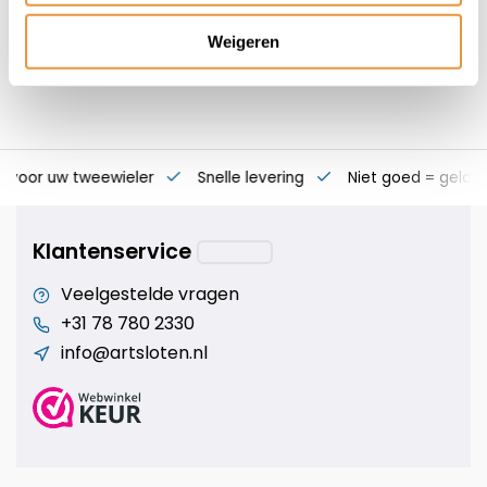
Weigeren
s voor uw tweewieler
Snelle levering
Niet goed = geld t
Klantenservice
Veelgestelde vragen
+31 78 780 2330
info@artsloten.nl