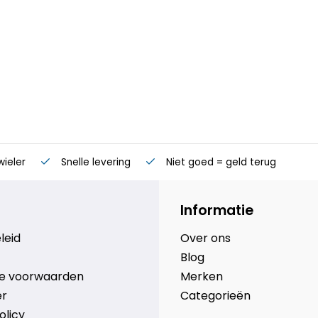
wieler
Snelle levering
Niet goed = geld terug
Informatie
leid
Over ons
Blog
e voorwaarden
Merken
er
Categorieën
olicy