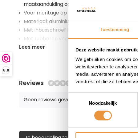
maataanduiding aanwezig op de standaard)
Voor montage op montageplaat achter de tr
Materiaal: aluminium
Met inbusschroef M8 x 18 mm
Toestemming
Met rubberen voet
Lees meer
Kleur: zwart
Deze website maakt gebruik
We gebruiken cookies om cont
websiteverkeer te analyseren
8,8
media, adverteren en analys
Reviews
verstrekt of die ze hebben v
0/10
Toestemmingsselectie
Geen reviews gevonden
Noodzakelijk
Je beoordeling toevoegen