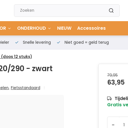
OR
ONDERHOUD
NIEUW
Accessoires
ieler
Snelle levering
Niet goed = geld terug
(doos 12 stuks)
20/290 - zwart
79,95
63,95
delen
,
Fietsstandaard
Tijdel
Gratis v
-