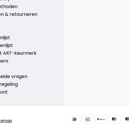
ethoden
n & retourneren
lijst
nlijst
et ART-keurmerk
ners
telde vragen
regeling
ount
itemap