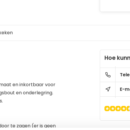
keken
Hoe kunn
Tele
lmaat en inkortbaar voor
E-ma
ngsbout en onderlegring.
s.
or te zagen (er is geen