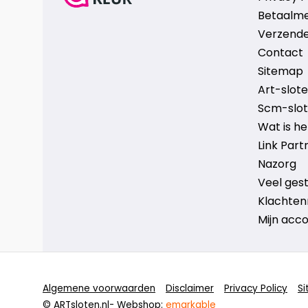
Betaalm
Verzende
Contact
Sitemap
Art-sloten
Scm-slote
Wat is h
Link Part
Nazorg
Veel ges
Klachten
Mijn acc
Algemene voorwaarden
Disclaimer
Privacy Policy
S
© ARTsloten.nl
- Webshop:
emarkable