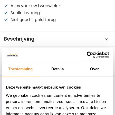
Alles voor uw tweewieler
Snelle levering
Niet goed = geld terug
Beschrijving
Specificaties
Reviews
0/10
Toestemming
Details
Over
Hoe kunnen wij je helpen?
Deze website maakt gebruik van cookies
We gebruiken cookies om content en advertenties te
+31 78 780 2330
personaliseren, om functies voor social media te bieden
en om ons websiteverkeer te analyseren. Ook delen we
informatie over uw gebruik van onze site met onze
info@artsloten.nl