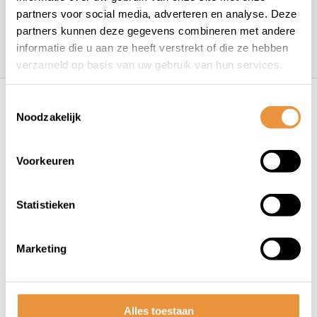
partners voor social media, adverteren en analyse. Deze
partners kunnen deze gegevens combineren met andere
157
klanten geven een
4.7
/
5
op
informatie die u aan ze heeft verstrekt of die ze hebben
verzameld op basis van uw gebruik van hun services.
Recent bekeken
Toestemmingsselectie
Noodzakelijk
Voorkeuren
Statistieken
(0)
Marketing
Kettingslot ART3 150cm
MBT4107
Op voorraad
Alles toestaan