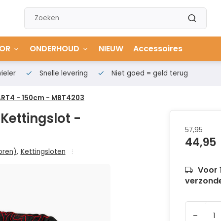
OR
ONDERHOUD
NIEUW
Accessoires
ieler
Snelle levering
Niet goed = geld terug
 ART4 - 150cm - MBT4203
Kettingslot -
57,95
44,95
oren)
,
Kettingsloten
Voor 
verzond
-