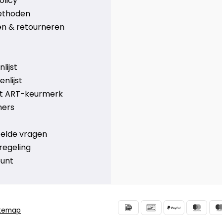
olicy
ethoden
n & retourneren
lijst
nlijst
et ART-keurmerk
ners
telde vragen
regeling
ount
itemap