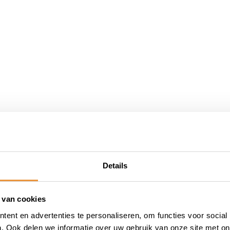
ycat
Details
 van cookies
33750
ent en advertenties te personaliseren, om functies voor social
. Ook delen we informatie over uw gebruik van onze site met on