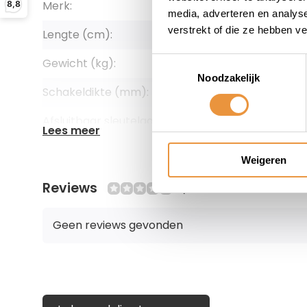
Merk:
Starry Cit
8,8
media, adverteren en analys
verstrekt of die ze hebben v
Lengte (cm):
150
Gewicht (kg):
5,05
Toestemmingsselectie
Noodzakelijk
Schakeldikte (mm):
10,5
Afsluitbaar sleutelgat:
Ja
Lees meer
Alarmfunctie:
Nee
Weigeren
Aantal sleutels:
2
Reviews
0/10
Type slot:
Ketting
Geen reviews gevonden
Kleur:
Zwart