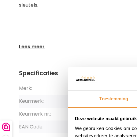
sleutels.
Lees meer
Specificaties
Merk:
Starry Cit
Toestemming
Keurmerk:
ART4
Keurmerk nr.:
4203
Deze website maakt gebruik
EAN Code:
87148680
We gebruiken cookies om cont
websiteverkeer te analyseren