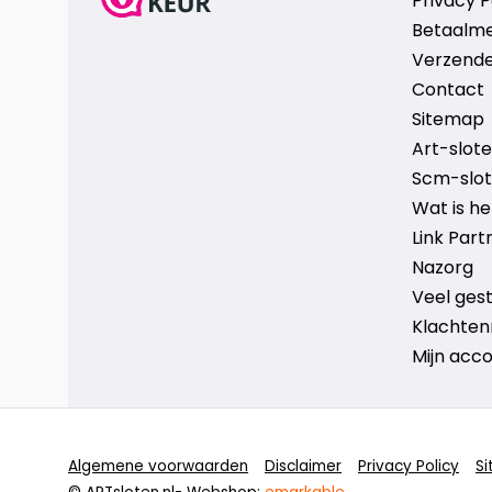
Privacy P
Betaalm
Verzende
Contact
Sitemap
Art-sloten
Scm-slote
Wat is h
Link Part
Nazorg
Veel ges
Klachten
Mijn acc
Algemene voorwaarden
Disclaimer
Privacy Policy
S