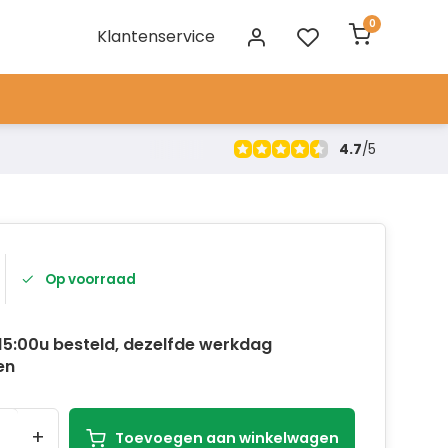
0
Klantenservice
4.7
/
5
Op voorraad
15:00u besteld, dezelfde werkdag
en
+
Toevoegen aan winkelwagen