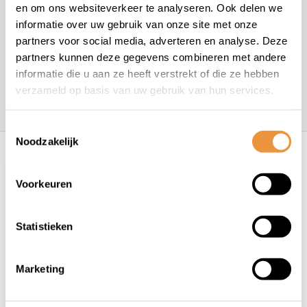
en om ons websiteverkeer te analyseren. Ook delen we
+31 78 780 2330
informatie over uw gebruik van onze site met onze
partners voor social media, adverteren en analyse. Deze
info@artsloten.nl
partners kunnen deze gegevens combineren met andere
informatie die u aan ze heeft verstrekt of die ze hebben
verzameld op basis van uw gebruik van hun services.
157
klanten geven een
4.7
/
5
op
Toestemmingsselectie
Recent bekeken
Noodzakelijk
Voorkeuren
Statistieken
Marketing
(3)
Kettingslot ART4 - 200cm -