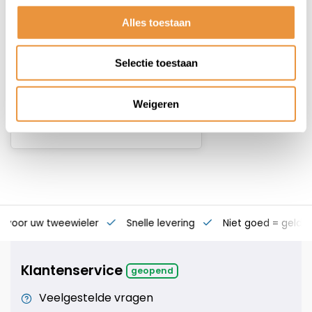
MBT4122
Alles toestaan
Op voorraad
Selectie toestaan
64,95
48,95
Weigeren
s voor uw tweewieler
Snelle levering
Niet goed = geld t
Klantenservice
geopend
Veelgestelde vragen