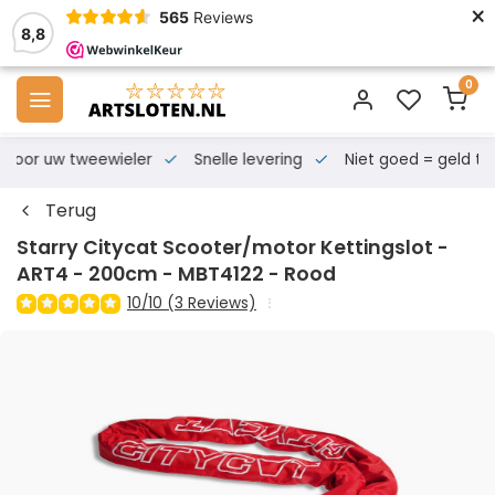
×
565
Reviews
8,8
0
s voor uw tweewieler
Snelle levering
Niet goed = geld te
Terug
Starry Citycat Scooter/motor Kettingslot -
ART4 - 200cm - MBT4122 - Rood
10/10 (3 Reviews)