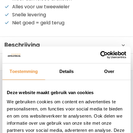
Alles voor uw tweewieler
Snelle levering
Niet goed = geld terug
Beschrijving
Reviews
0/10
Toestemming
Details
Over
Hoe kunnen wij je helpen?
Deze website maakt gebruik van cookies
+31 78 780 2330
We gebruiken cookies om content en advertenties te
personaliseren, om functies voor social media te bieden
info@artsloten.nl
en om ons websiteverkeer te analyseren. Ook delen we
informatie over uw gebruik van onze site met onze
partners voor social media, adverteren en analyse. Deze