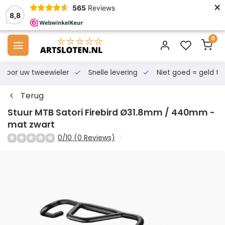
×
565
Reviews
8,8
0
s voor uw tweewieler
Snelle levering
Niet goed = geld te
Terug
Stuur MTB Satori Firebird Ø31.8mm / 440mm -
mat zwart
0/10 (0 Reviews)