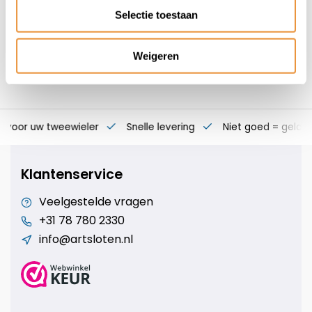
Selectie toestaan
Weigeren
s voor uw tweewieler
Snelle levering
Niet goed = geld t
Klantenservice
Veelgestelde vragen
+31 78 780 2330
info@artsloten.nl