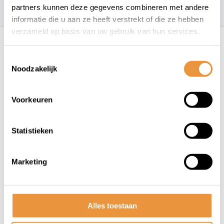
157
klanten geven een
4.7
/
5
op
partners kunnen deze gegevens combineren met andere
informatie die u aan ze heeft verstrekt of die ze hebben
Recent bekeken
verzameld op basis van uw gebruik van hun services.
Toestemmingsselectie
Noodzakelijk
Voorkeuren
Statistieken
(0)
Stuur MTB Satori Firebird
Marketing
Ã˜31.8mm / 440mm - mat
zwart
Niet op voorraad
Alles toestaan
69,95
65,95