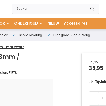
OR
ONDERHOUD
NIEUW
Accessoires
ieler
Snelle levering
Niet goed = geld terug
m - mat zwart
.8mm /
49,95
35,95
delen
,
FIETS
Tijdel
-