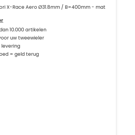
tori X-Race Aero Ø31.8mm / B=400mm - mat
er
dan 10.000 artikelen
 voor uw tweewieler
 levering
goed = geld terug