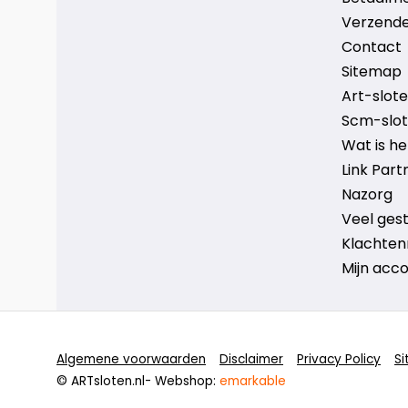
Verzende
Contact
Sitemap
Art-sloten
Scm-slote
Wat is h
Link Part
Nazorg
Veel ges
Klachten
Mijn acc
Algemene voorwaarden
Disclaimer
Privacy Policy
S
© ARTsloten.nl
- Webshop:
emarkable