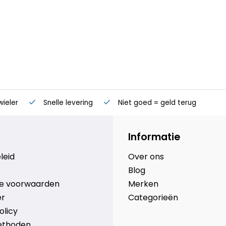
wieler
Snelle levering
Niet goed = geld terug
Informatie
leid
Over ons
Blog
e voorwaarden
Merken
er
Categorieën
olicy
ethoden