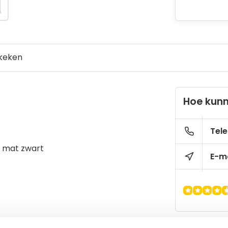
keken
Hoe kunn
Tele
 mat zwart
E-ma