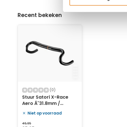
Recent bekeken
(0)
Stuur Satori X-Race
Aero Ã˜31.8mm /
B=400mm - mat zwart
Niet op voorraad
49,95