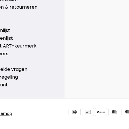
n & retourneren
lijst
nlijst
et ART-keurmerk
ners
telde vragen
regeling
ount
itemap