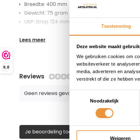
Breedte: 400 mm
Gewicht: 75 gram
USP: Drop: 124 mm. / Flared: 16° / Reach: 70 mm
Toestemming
Lees meer
Deze website maakt gebruik
We gebruiken cookies om cont
websiteverkeer te analyseren
8,8
media, adverteren en analys
Reviews
0/10
verstrekt of die ze hebben v
Geen reviews gevonden
Toestemmingsselectie
Noodzakelijk
Je beoordeling toevoegen
Weigeren