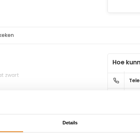
keken
Hoe kunn
at zwart
Tele
E-ma
Details