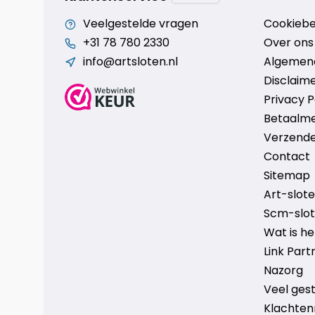
Veelgestelde vragen
Cookiebe
+31 78 780 2330
Over ons
info@artsloten.nl
Algemen
Disclaim
Privacy P
Betaalm
Verzende
Contact
Sitemap
Art-sloten
Scm-slote
Wat is h
Link Part
Nazorg
Veel ges
Klachten