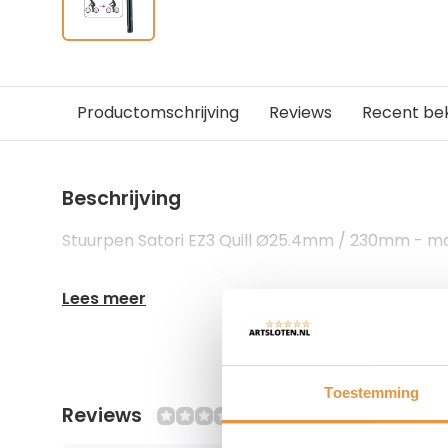
Productomschrijving
Reviews
Recent be
Beschrijving
Stuurpen Satori EZ3 Quill Ø25.4mm / 230mm - m
Lees meer
Toestemming
Reviews
0/10