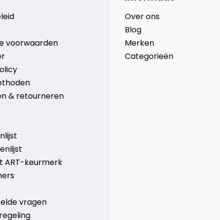
leid
Over ons
Blog
e voorwaarden
Merken
er
Categorieën
olicy
ethoden
n & retourneren
lijst
nlijst
et ART-keurmerk
ners
telde vragen
regeling