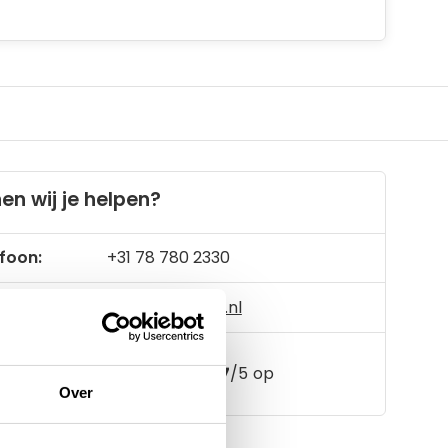
en wij je helpen?
foon:
+31 78 780 2330
il:
info@artsloten.nl
157
klanten geven een
4.7
/
5
op
Over