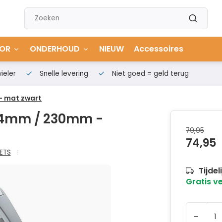
OR
ONDERHOUD
NIEUW
Accessoires
ieler
Snelle levering
Niet goed = geld terug
- mat zwart
25.4mm / 230mm -
79,95
74,95
IETS
Tijdel
Gratis v
-