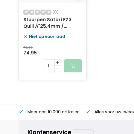
(0)
Stuurpen Satori EZ3
Quill Ã˜25.4mm /
230mm - mat zwart
Niet op voorraad
79,95
74,95
Meer dan 10.000 artikelen
Alles voor uw twee
Klantenservice