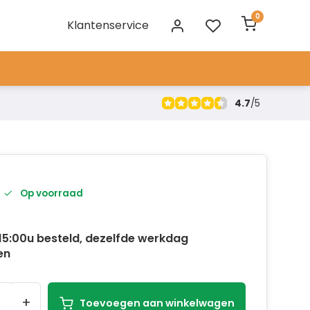
0
Klantenservice
4.7
/
5
Op voorraad
15:00u besteld, dezelfde werkdag
en
+
Toevoegen aan winkelwagen