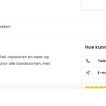
keken
Hoe kunn
r het repareren en weer op
Tele
voor alle bandsoorten, met
E-ma