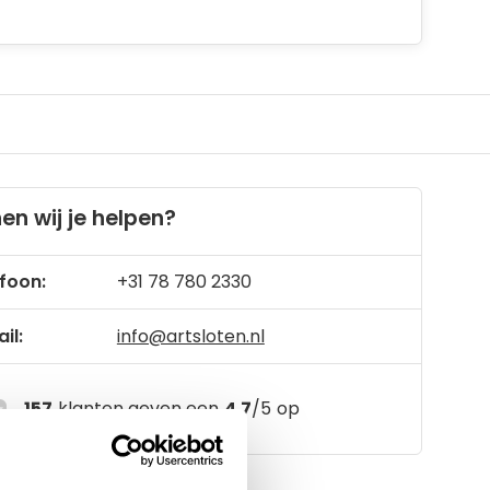
en wij je helpen?
foon:
+31 78 780 2330
il:
info@artsloten.nl
157
klanten geven een
4.7
/
5
op