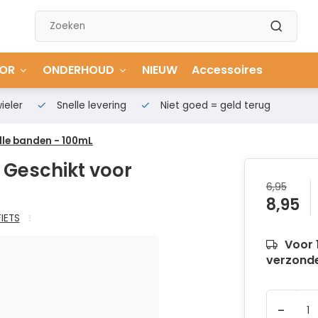
OR
ONDERHOUD
NIEUW
Accessoires
ieler
Snelle levering
Niet goed = geld terug
lle banden - 100mL
 Geschikt voor
6,95
8,95
FIETS
Voor 
verzond
-