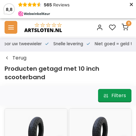
×
565
Reviews
8,8
0
s voor uw tweewieler
Snelle levering
Niet goed = geld te
Terug
Producten getagd met 10 inch
scooterband
Filters