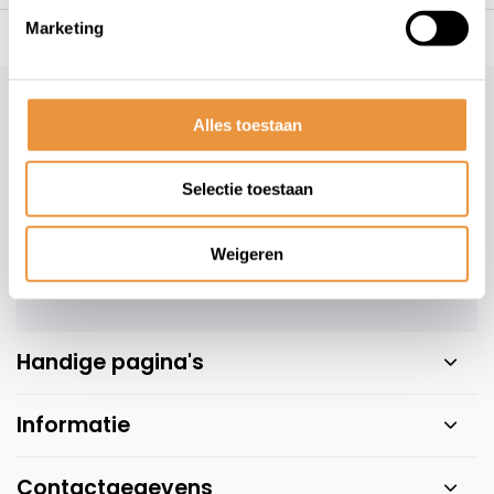
Marketing
s voor uw tweewieler
Snelle levering
Niet goed = geld t
Klantenservice
Alles toestaan
Veelgestelde vragen
+31 78 780 2330
Selectie toestaan
info@artsloten.nl
Weigeren
Handige pagina's
Informatie
Contactgegevens