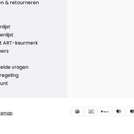
n & retourneren
lijst
nlijst
et ART-keurmerk
ners
telde vragen
regeling
ount
itemap