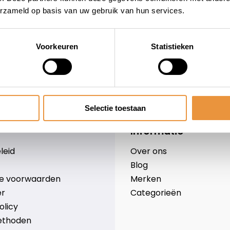
erzameld op basis van uw gebruik van hun services.
Voorkeuren
Statistieken
wieler
Snelle levering
Niet goed = geld terug
Selectie toestaan
Informatie
leid
Over ons
Blog
e voorwaarden
Merken
er
Categorieën
olicy
ethoden