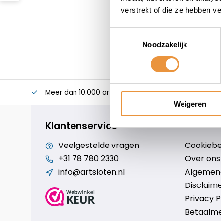
verstrekt of die ze hebben v
Toestemmingsselectie
Noodzakelijk
Meer dan 10.000 artikelen
Alles voor uw twee
Weigeren
Klantenservice
Veelgestelde vragen
Cookiebe
+31 78 780 2330
Over ons
info@artsloten.nl
Algemen
Disclaim
Privacy P
Betaalm