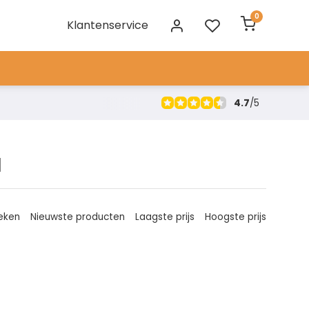
0
Klantenservice
4.7
/
5
l
eken
Nieuwste producten
Laagste prijs
Hoogste prijs