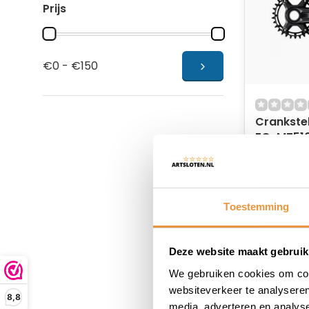
Prijs
€0 - €150
Crankstel
FC-MT510
tands - 
Op voor
zwart
99,99
104,95
Toestemming
Deze website maakt gebruik
We gebruiken cookies om cont
websiteverkeer te analyseren
8,8
media, adverteren en analys