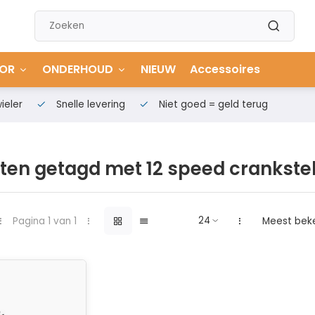
OR
ONDERHOUD
NIEUW
Accessoires
ieler
Snelle levering
Niet goed = geld terug
ten getagd met 12 speed crankste
Pagina 1 van 1
Meest bek