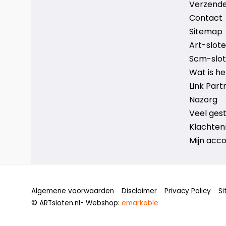
Verzende
Contact
Sitemap
Art-sloten
Scm-slote
Wat is h
Link Part
Nazorg
Veel ges
Klachten
Mijn acc
Algemene voorwaarden
Disclaimer
Privacy Policy
S
© ARTsloten.nl
- Webshop:
emarkable