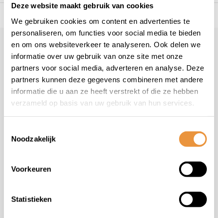
Deze website maakt gebruik van cookies
s voor uw tweewieler
Snelle levering
Niet goed = geld t
We gebruiken cookies om content en advertenties te
personaliseren, om functies voor social media te bieden
en om ons websiteverkeer te analyseren. Ook delen we
Klantenservice
informatie over uw gebruik van onze site met onze
Veelgestelde vragen
partners voor social media, adverteren en analyse. Deze
+31 78 780 2330
partners kunnen deze gegevens combineren met andere
informatie die u aan ze heeft verstrekt of die ze hebben
info@artsloten.nl
verzameld op basis van uw gebruik van hun services.
Toestemmingsselectie
Noodzakelijk
Handige pagina's
Voorkeuren
Informatie
Statistieken
Contactgegevens