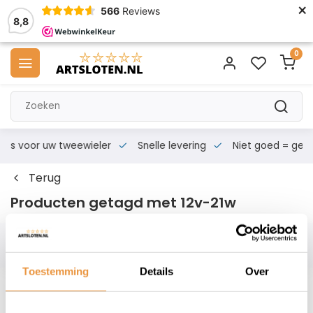
×
566
Reviews
8,8
0
s voor uw tweewieler
Snelle levering
Niet goed = geld te
Terug
Producten getagd met 12v-21w
Filters
Toestemming
Details
Over