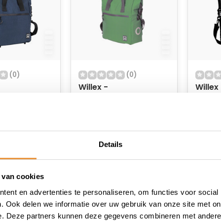
(0)
(0)
Willex -
Willex
ietstas -
Kantoor/Fietstas -
Kantoo
 - Blauw - 16L
Multi Lite - Groen - 16L
Multi L
raad
Op voorraad
Op v
39,95
39,95
Details
 van cookies
ent en advertenties te personaliseren, om functies voor social
. Ook delen we informatie over uw gebruik van onze site met on
e. Deze partners kunnen deze gegevens combineren met andere i