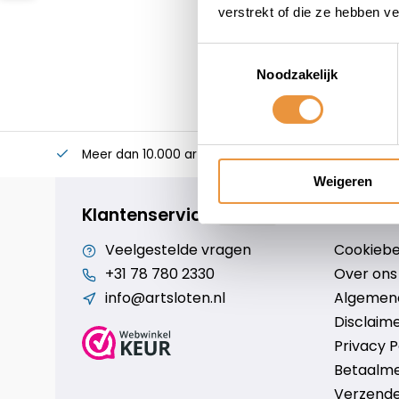
verstrekt of die ze hebben v
Toestemmingsselectie
Noodzakelijk
Meer dan 10.000 artikelen
Alles voor uw twee
Weigeren
Klantenservice
Veelgestelde vragen
Cookiebe
+31 78 780 2330
Over ons
info@artsloten.nl
Algemen
Disclaim
Privacy P
Betaalm
Verzende