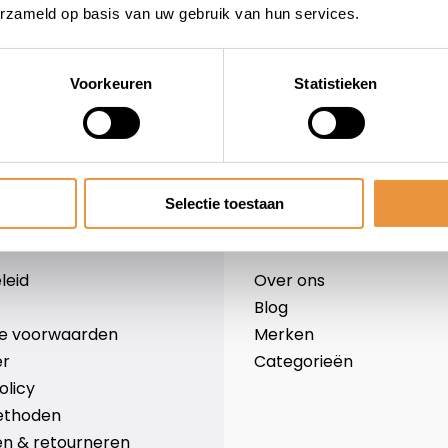
erzameld op basis van uw gebruik van hun services.
Voorkeuren
Statistieken
wieler
Snelle levering
Niet goed = geld terug
Selectie toestaan
Informatie
leid
Over ons
Blog
e voorwaarden
Merken
er
Categorieën
olicy
ethoden
n & retourneren