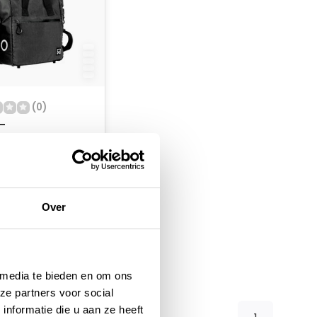
(0)
 -
r/Fietstas -
ite - Zwart - 16L
oorraad
Over
 media te bieden en om ons
ze partners voor social
nformatie die u aan ze heeft