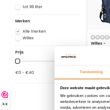
tot 99 liter
Merken
Alle merken
Willex
Willex -
Kantoor/F
Prijs
Multi Lite
Op voor
39,95
Toestemming
€0 - €40
Deze website maakt gebruik
We gebruiken cookies om cont
websiteverkeer te analyseren
8,8
media, adverteren en analys