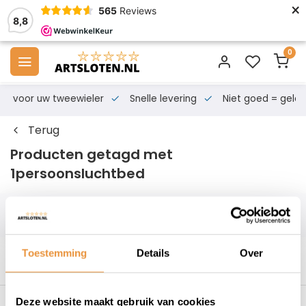
×
565
Reviews
8,8
0
s voor uw tweewieler
Snelle levering
Niet goed = geld te
Terug
Producten getagd met
1persoonsluchtbed
Filters
Toestemming
Details
Over
Deze website maakt gebruik van cookies
s voor uw tweewieler
Snelle levering
Niet goed = geld t