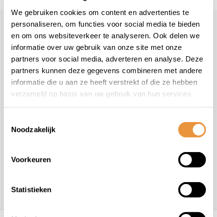
We gebruiken cookies om content en advertenties te
personaliseren, om functies voor social media te bieden
Klantenservice
en om ons websiteverkeer te analyseren. Ook delen we
informatie over uw gebruik van onze site met onze
Veelgestelde vragen
partners voor social media, adverteren en analyse. Deze
+31 78 780 2330
partners kunnen deze gegevens combineren met andere
info@artsloten.nl
informatie die u aan ze heeft verstrekt of die ze hebben
verzameld op basis van uw gebruik van hun services.
Toestemmingsselectie
Noodzakelijk
Handige pagina's
Voorkeuren
Informatie
Statistieken
Contactgegevens