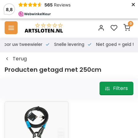
×
565
Reviews
8,8
0
s voor uw tweewieler
Snelle levering
Niet goed = geld te
Terug
Producten getagd met 250cm
Filters