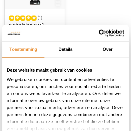
(1)
Kabelslot ART1
250cm MBT4247
Op voorraad
Toestemming
Details
Over
65,95
Deze website maakt gebruik van cookies
We gebruiken cookies om content en advertenties te
personaliseren, om functies voor social media te bieden
en om ons websiteverkeer te analyseren. Ook delen we
1
informatie over uw gebruik van onze site met onze
partners voor social media, adverteren en analyse. Deze
partners kunnen deze gegevens combineren met andere
informatie die u aan ze heeft verstrekt of die ze hebben
verzameld op basis van uw gebruik van hun services.