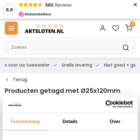
×
565
Reviews
8,8
0
s voor uw tweewieler
Snelle levering
Niet goed = geld te
Terug
Producten getagd met Ø25x120mm
Filters
Toestemming
Details
Over