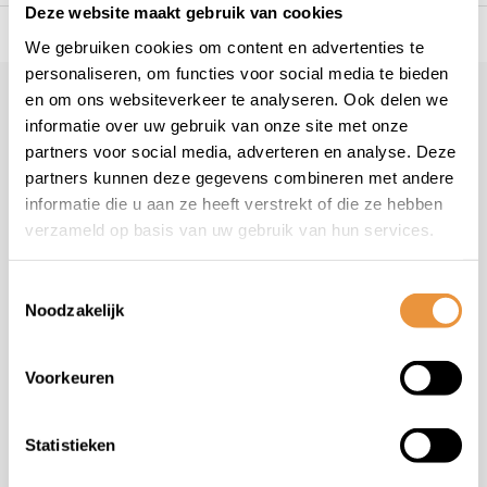
Deze website maakt gebruik van cookies
s voor uw tweewieler
Snelle levering
Niet goed = geld t
We gebruiken cookies om content en advertenties te
personaliseren, om functies voor social media te bieden
en om ons websiteverkeer te analyseren. Ook delen we
Klantenservice
informatie over uw gebruik van onze site met onze
Veelgestelde vragen
partners voor social media, adverteren en analyse. Deze
+31 78 780 2330
partners kunnen deze gegevens combineren met andere
informatie die u aan ze heeft verstrekt of die ze hebben
info@artsloten.nl
verzameld op basis van uw gebruik van hun services.
Toestemmingsselectie
Noodzakelijk
Handige pagina's
Voorkeuren
Informatie
Statistieken
Contactgegevens