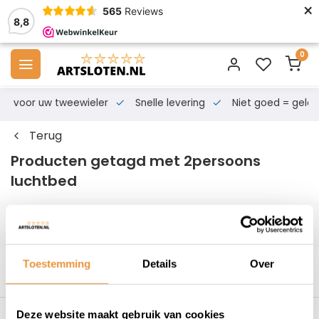
×
565
Reviews
8,8
0
s voor uw tweewieler
Snelle levering
Niet goed = geld te
Terug
Producten getagd met 2persoons
luchtbed
Filters
Toestemming
Details
Over
Deze website maakt gebruik van cookies
s voor uw tweewieler
Snelle levering
Niet goed = geld t