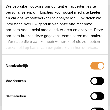
We gebruiken cookies om content en advertenties te
personaliseren, om functies voor social media te bieden
Klantenservice
en om ons websiteverkeer te analyseren. Ook delen we
informatie over uw gebruik van onze site met onze
Veelgestelde vragen
partners voor social media, adverteren en analyse. Deze
+31 78 780 2330
partners kunnen deze gegevens combineren met andere
info@artsloten.nl
informatie die u aan ze heeft verstrekt of die ze hebben
verzameld op basis van uw gebruik van hun services.
Toestemmingsselectie
Noodzakelijk
Handige pagina's
Voorkeuren
Informatie
Statistieken
Contactgegevens