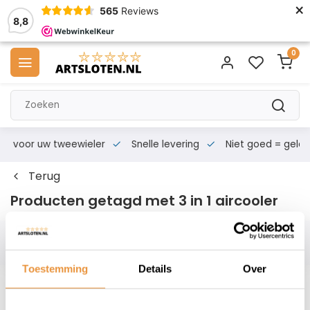
×
565
Reviews
8,8
0
s voor uw tweewieler
Snelle levering
Niet goed = geld te
Terug
Producten getagd met 3 in 1 aircooler
Filters
Toestemming
Details
Over