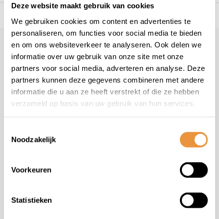
Deze website maakt gebruik van cookies
s voor uw tweewieler
Snelle levering
Niet goed = geld t
We gebruiken cookies om content en advertenties te
personaliseren, om functies voor social media te bieden
en om ons websiteverkeer te analyseren. Ook delen we
Klantenservice
geopend
informatie over uw gebruik van onze site met onze
Veelgestelde vragen
partners voor social media, adverteren en analyse. Deze
+31 78 780 2330
partners kunnen deze gegevens combineren met andere
informatie die u aan ze heeft verstrekt of die ze hebben
info@artsloten.nl
verzameld op basis van uw gebruik van hun services.
Toestemmingsselectie
Noodzakelijk
Handige pagina's
Voorkeuren
Informatie
Statistieken
Contactgegevens