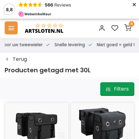
×
566
Reviews
8,8
0
s voor uw tweewieler
Snelle levering
Niet goed = geld te
Terug
Producten getagd met 30L
Filters