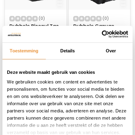
(0)
(0)
Dubbele Bisonyl Tas
Dubbele Canvas
Zwart 30L
Fietstas 30L Zwart
Op voorraad
Op voorraad
Toestemming
Details
Over
49,35
47,95
Deze website maakt gebruik van cookies
We gebruiken cookies om content en advertenties te
personaliseren, om functies voor social media te bieden
en om ons websiteverkeer te analyseren. Ook delen we
1
informatie over uw gebruik van onze site met onze
partners voor social media, adverteren en analyse. Deze
partners kunnen deze gegevens combineren met andere
informatie die u aan ze heeft verstrekt of die ze hebben
verzameld op basis van uw gebruik van hun services.