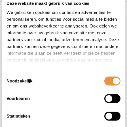
Deze website maakt gebruik van cookies
s voor uw tweewieler
Snelle levering
Niet goed = geld t
We gebruiken cookies om content en advertenties te
personaliseren, om functies voor social media te bieden
en om ons websiteverkeer te analyseren. Ook delen we
Klantenservice
geopend
informatie over uw gebruik van onze site met onze
Veelgestelde vragen
partners voor social media, adverteren en analyse. Deze
+31 78 780 2330
partners kunnen deze gegevens combineren met andere
informatie die u aan ze heeft verstrekt of die ze hebben
info@artsloten.nl
verzameld op basis van uw gebruik van hun services.
Toestemmingsselectie
Noodzakelijk
Handige pagina's
Voorkeuren
Informatie
Statistieken
Contactgegevens