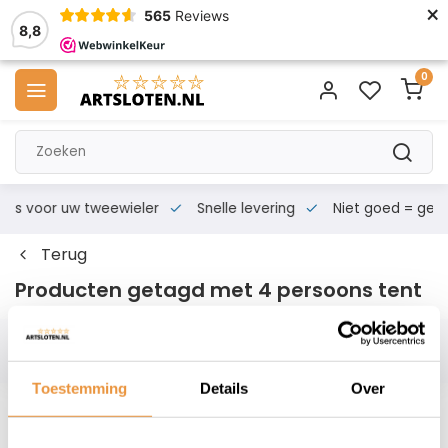
×
565
Reviews
8,8
0
s voor uw tweewieler
Snelle levering
Niet goed = geld te
Terug
Producten getagd met 4 persoons tent
Filters
Toestemming
Details
Over