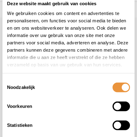
Deze website maakt gebruik van cookies
s voor uw tweewieler
Snelle levering
Niet goed = geld t
We gebruiken cookies om content en advertenties te
personaliseren, om functies voor social media te bieden
en om ons websiteverkeer te analyseren. Ook delen we
Klantenservice
geopend
informatie over uw gebruik van onze site met onze
Veelgestelde vragen
partners voor social media, adverteren en analyse. Deze
+31 78 780 2330
partners kunnen deze gegevens combineren met andere
informatie die u aan ze heeft verstrekt of die ze hebben
info@artsloten.nl
verzameld op basis van uw gebruik van hun services.
Toestemmingsselectie
Noodzakelijk
Handige pagina's
Voorkeuren
Informatie
Statistieken
Contactgegevens