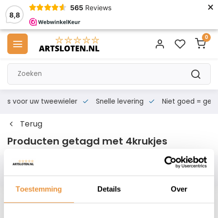
×
565
Reviews
8,8
0
s voor uw tweewieler
Snelle levering
Niet goed = geld te
Terug
Producten getagd met 4krukjes
Filters
Toestemming
Details
Over