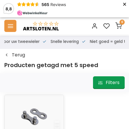
×
565
Reviews
8,8
0
s voor uw tweewieler
Snelle levering
Niet goed = geld te
Terug
Producten getagd met 5 speed
Filters