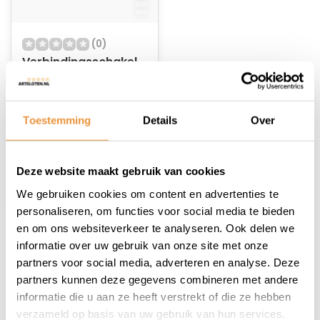
(0)
Verbindingsschakel
(5-6-7 speed)
Niet op voorraad
Toestemming
Details
Over
9,08
Deze website maakt gebruik van cookies
We gebruiken cookies om content en advertenties te
personaliseren, om functies voor social media te bieden
en om ons websiteverkeer te analyseren. Ook delen we
1
informatie over uw gebruik van onze site met onze
partners voor social media, adverteren en analyse. Deze
partners kunnen deze gegevens combineren met andere
informatie die u aan ze heeft verstrekt of die ze hebben
verzameld op basis van uw gebruik van hun services.