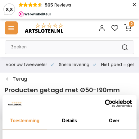
×
565
Reviews
8,8
0
s voor uw tweewieler
Snelle levering
Niet goed = geld te
Terug
Producten getagd met Ø50-190mm
Filters
Toestemming
Details
Over