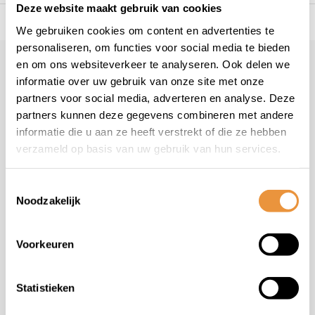
Deze website maakt gebruik van cookies
s voor uw tweewieler
Snelle levering
Niet goed = geld t
We gebruiken cookies om content en advertenties te
personaliseren, om functies voor social media te bieden
en om ons websiteverkeer te analyseren. Ook delen we
Klantenservice
informatie over uw gebruik van onze site met onze
Veelgestelde vragen
partners voor social media, adverteren en analyse. Deze
+31 78 780 2330
partners kunnen deze gegevens combineren met andere
informatie die u aan ze heeft verstrekt of die ze hebben
info@artsloten.nl
verzameld op basis van uw gebruik van hun services.
Toestemmingsselectie
Noodzakelijk
Handige pagina's
Voorkeuren
Informatie
Statistieken
Contactgegevens